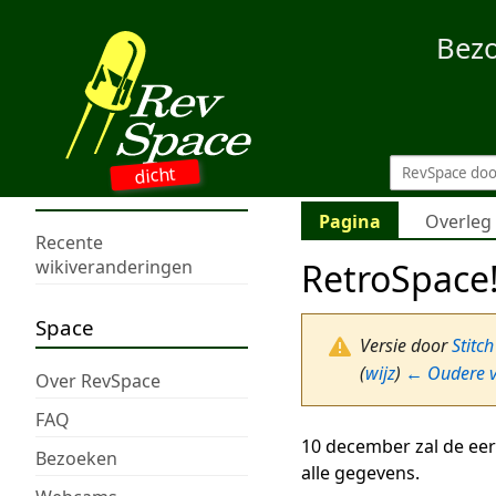
Bez
dicht
Pagina
Overleg
Recente
RetroSpace
wikiveranderingen
Space
Versie door
Stitch
(
wijz
)
← Oudere v
Over RevSpace
FAQ
10 december zal de eer
Bezoeken
alle gegevens.