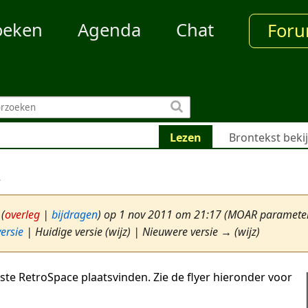
oeken
Agenda
Chat
For
Lezen
Brontekst beki
!
(
overleg
|
bijdragen
)
op 1 nov 2011 om 21:17
(MOAR parameters
ersie
| Huidige versie (wijz) | Nieuwere versie → (wijz)
ste RetroSpace plaatsvinden. Zie de flyer hieronder voor