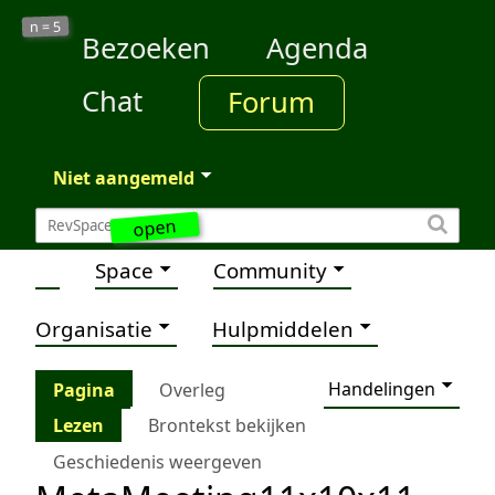
5
n =
Bezoeken
Agenda
Chat
Forum
Niet aangemeld
open
Space
Community
Organisatie
Hulpmiddelen
Handelingen
Pagina
Overleg
Lezen
Brontekst bekijken
Geschiedenis weergeven