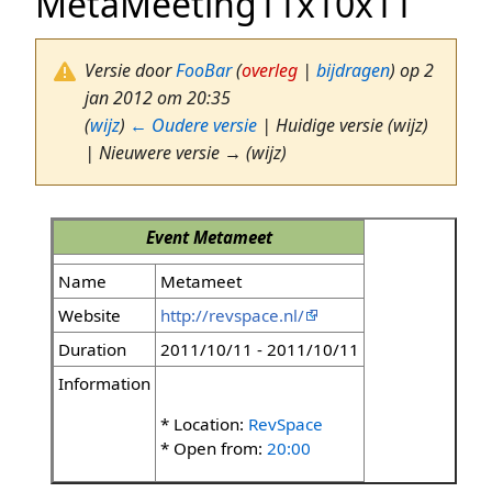
MetaMeeting11x10x11
Versie door
FooBar
(
overleg
|
bijdragen
)
op 2
jan 2012 om 20:35
(
wijz
)
← Oudere versie
| Huidige versie (wijz)
| Nieuwere versie → (wijz)
Event
Metameet
Name
Metameet
Website
http://revspace.nl/
Duration
2011/10/11 - 2011/10/11
Information
* Location:
RevSpace
* Open from:
20:00