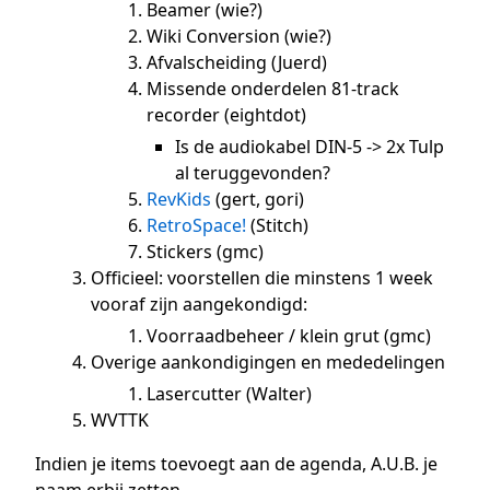
Beamer (wie?)
Wiki Conversion (wie?)
Afvalscheiding (Juerd)
Missende onderdelen 81-track
recorder (eightdot)
Is de audiokabel DIN-5 -> 2x Tulp
al teruggevonden?
RevKids
(gert, gori)
RetroSpace!
(Stitch)
Stickers (gmc)
Officieel: voorstellen die minstens 1 week
vooraf zijn aangekondigd:
Voorraadbeheer / klein grut (gmc)
Overige aankondigingen en mededelingen
Lasercutter (Walter)
WVTTK
Indien je items toevoegt aan de agenda, A.U.B. je
naam erbij zetten.