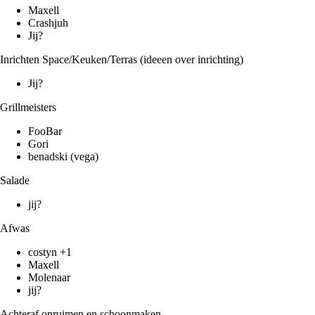
Maxell
Crashjuh
Jij?
Inrichten Space/Keuken/Terras (
ideeen over inrichting
)
Jij?
Grillmeisters
FooBar
Gori
benadski
(vega)
Salade
jij?
Afwas
costyn
+1
Maxell
Molenaar
jij?
Achteraf opruimen en schoonmaken