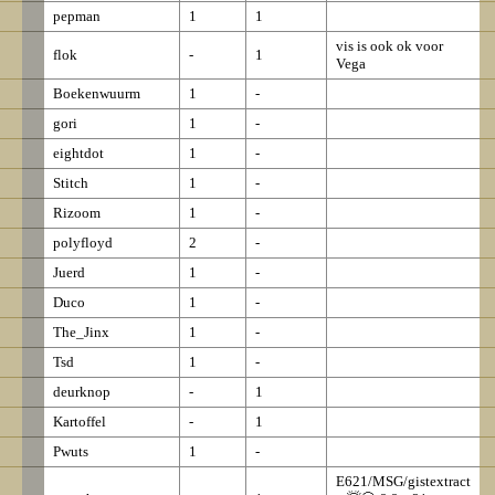
pepman
1
1
vis is ook ok voor
flok
-
1
Vega
Boekenwuurm
1
-
gori
1
-
eightdot
1
-
Stitch
1
-
Rizoom
1
-
polyfloyd
2
-
Juerd
1
-
Duco
1
-
The_Jinx
1
-
Tsd
1
-
deurknop
-
1
Kartoffel
-
1
Pwuts
1
-
E621/MSG/gistextract