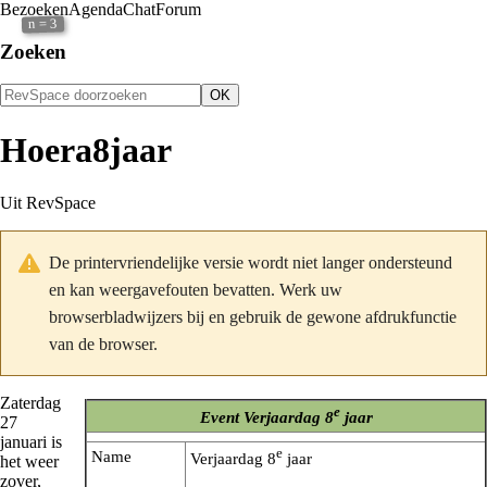
Bezoeken
Agenda
Chat
Forum
3
n =
Zoeken
Hoera8jaar
Uit RevSpace
De printervriendelijke versie wordt niet langer ondersteund
en kan weergavefouten bevatten. Werk uw
browserbladwijzers bij en gebruik de gewone afdrukfunctie
van de browser.
Zaterdag
e
Event
Verjaardag 8
jaar
27
januari is
e
Name
Verjaardag 8
jaar
het weer
zover,