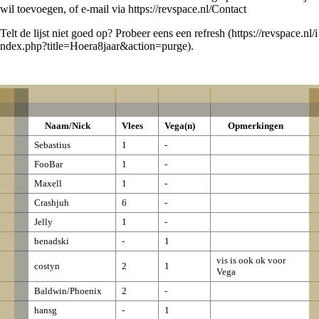
wil toevoegen, of e-mail via
https://revspace.nl/Contact
Telt de lijst niet goed op? Probeer eens een
refresh
.
Naam/Nick
Vlees
Vega(n)
Opmerkingen
Sebastius
1
-
FooBar
1
-
Maxell
1
-
Crashjuh
6
-
Jelly
1
-
benadski
-
1
vis is ook ok voor
costyn
2
1
Vega
Baldwin/Phoenix
2
-
hansg
-
1