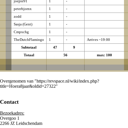
joepie91
1
-
peterbjornx
1
-
zodd
1
-
Sasja (Gent)
1
-
Cmpxchg
1
-
TheDutchFlamingo
1
-
Arrives ~19:00
Subtotaal
47
9
Totaal
56
max: 100
Overgenomen van "
https://revspace.nl/wiki/index.php?
title=Hoera8jaar&oldid=27322
"
Contact
Bezoekadres:
Overgoo 1
2266 JZ Leidschendam