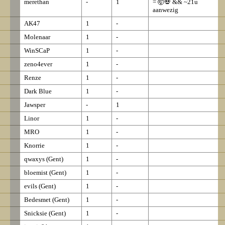
merethan
-
1
= 🤯💀 && ~21u
aanwezig
AK47
1
-
Molenaar
1
-
WinSCaP
1
-
zeno4ever
1
-
Renze
1
-
Dark Blue
1
-
Jawsper
-
1
Linor
1
-
MRO
1
-
Knorrie
1
-
qwaxys (Gent)
1
-
bloemist (Gent)
1
-
evils (Gent)
1
-
Bedesmet (Gent)
1
-
Snicksie (Gent)
1
-