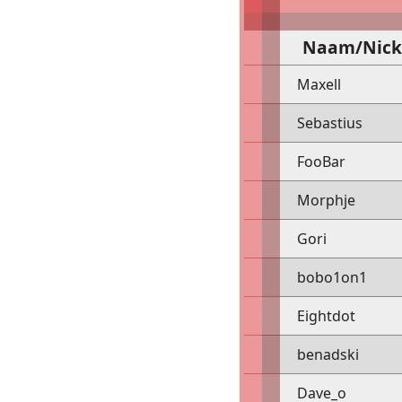
Naam/Nic
Maxell
Sebastius
FooBar
Morphje
Gori
bobo1on1
Eightdot
benadski
Dave_o