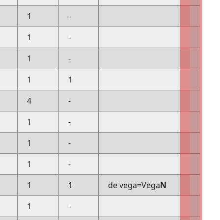
1
-
1
-
1
-
1
1
4
-
1
-
1
-
1
-
1
1
de vega=Vega
N
1
-