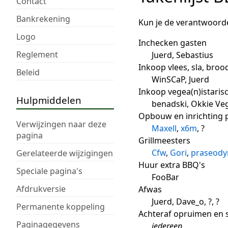
Contact
Bankrekening
Kun je de verantwoordel
Logo
Inchecken gasten
Reglement
Juerd, Sebastius
Inkoop vlees, sla, broo
Beleid
WinSCaP, Juerd
Inkoop vegea(n)istaris
Hulpmiddelen
benadski, Okkie Ve
Opbouw en inrichting 
Verwijzingen naar deze
Maxell
,
x6m
, ?
pagina
Grillmeesters
Cfw
,
Gori
,
praseod
Gerelateerde wijzigingen
Huur extra BBQ's
Speciale pagina's
FooBar
Afdrukversie
Afwas
Juerd, Dave_o, ?, ?
Permanente koppeling
Achteraf opruimen en
Paginagegevens
iedereen