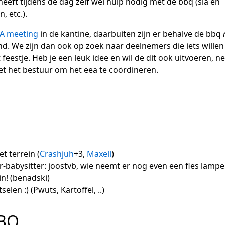
heeft tijdens de dag zelf wel hulp nodig met de bbq (sla en
, etc.).
A meeting
in de kantine, daarbuiten zijn er behalve de bbq
nd. We zijn dan ook op zoek naar deelnemers die iets willen
 feestje. Heb je een leuk idee en wil de dit ook uitvoeren, 
t het bestuur om het eea te coördineren.
 terrein (
Crashjuh
+3,
Maxell
)
ur-babysitter: joostvb, wie neemt er nog even een fles lamp
n! (benadski)
len :) (Pwuts, Kartoffel, ..)
BBQ