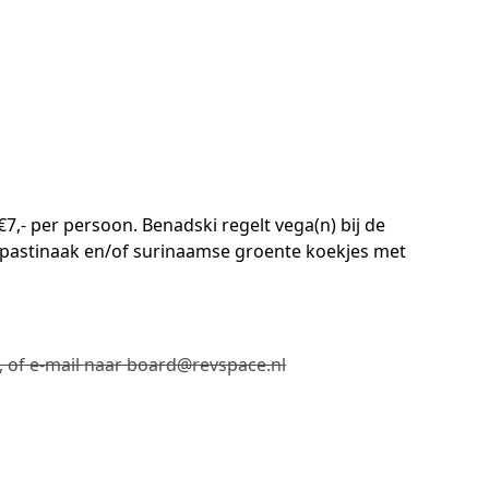
7,- per persoon. Benadski regelt vega(n) bij de
e pastinaak en/of surinaamse groente koekjes met
, of e-mail naar board@revspace.nl