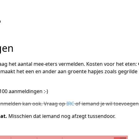
o
gen
raag het aantal mee-eters vermelden. Kosten voor het eten: €
 maakt het een en ander aan groente hapjes zoals gegrild
100 aanmeldingen :-)
anmelden kan ook. Vraag op
IRC
of iemand je wil toevoegen
aat.
Misschien dat iemand nog afzegt tussendoor.