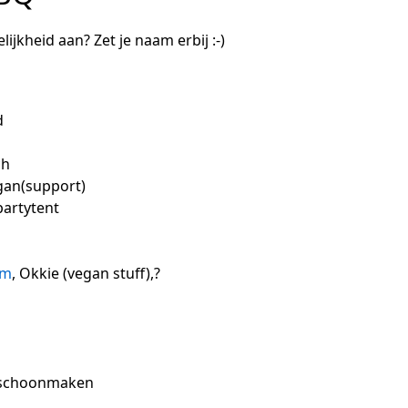
ijkheid aan? Zet je naam erbij :-)
d
ch
gan(support)
partytent
ym
, Okkie (vegan stuff),?
 schoonmaken