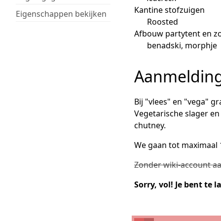
Kantine stofzuigen
Eigenschappen bekijken
Roosted
Afbouw partytent en z
benadski, morphje
Aanmeldin
Bij "vlees" en "vega" g
Vegetarische slager en
chutney.
We gaan tot maximaal 
Zonder wiki-account a
Sorry, vol! Je bent te l