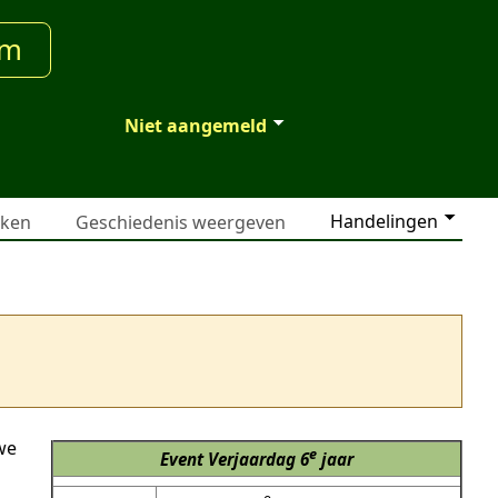
um
Niet aangemeld
Handelingen
jken
Geschiedenis weergeven
we
e
Event
Verjaardag 6
jaar