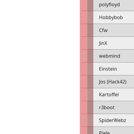
polyfloyd
Hobbybob
Cfw
JinX
webmind
Einstein
Jos (Hack42)
Kartoffel
r3boot
SpiderWebz
Piele