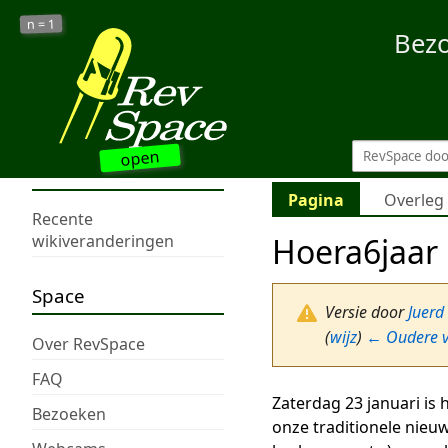
1
n =
Bez
open
Pagina
Overleg
Recente
Hoera6jaar
wikiveranderingen
Space
Versie door
Juerd
(
wijz
)
← Oudere v
Over RevSpace
FAQ
Zaterdag 23 januari is 
Bezoeken
onze traditionele nieu