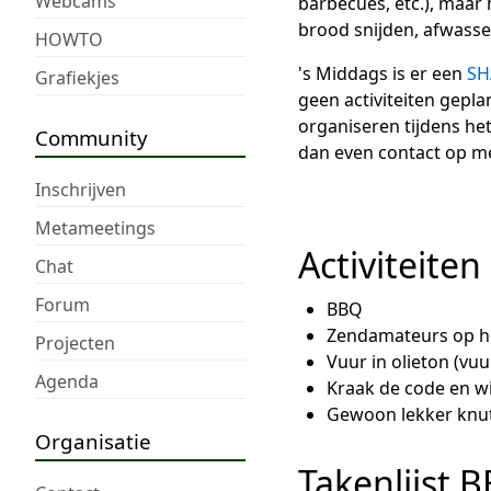
Webcams
barbecues, etc.), maar 
brood snijden, afwassen
HOWTO
's Middags is er een
SH
Grafiekjes
geen activiteiten gepla
organiseren tijdens het
Community
dan even contact op me
Inschrijven
Metameetings
Activiteiten
Chat
Forum
BBQ
Zendamateurs op het
Projecten
Vuur in olieton (vu
Agenda
Kraak de code en wi
Gewoon lekker knutse
Organisatie
Takenlijst 