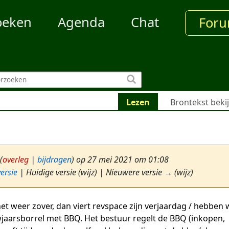
oeken
Agenda
Chat
For
Lezen
Brontekst beki
(
overleg
|
bijdragen
)
op 27 mei 2021 om 01:08
ersie
| Huidige versie (wijz) | Nieuwere versie → (wijz)
het weer zover, dan viert revspace zijn verjaardag / hebben 
wjaarsborrel met BBQ. Het bestuur regelt de BBQ (inkopen,