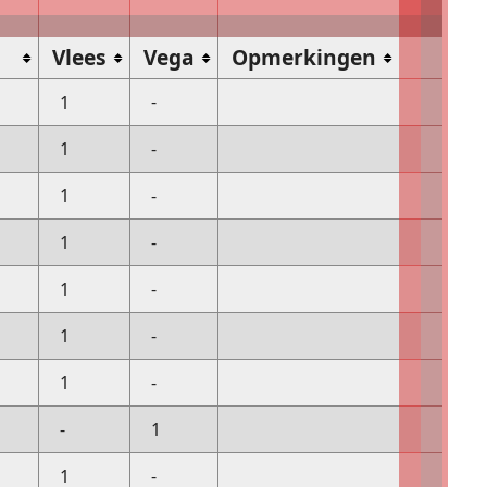
k
Vlees
Vega
Opmerkingen
1
-
1
-
1
-
1
-
1
-
1
-
1
-
-
1
1
-