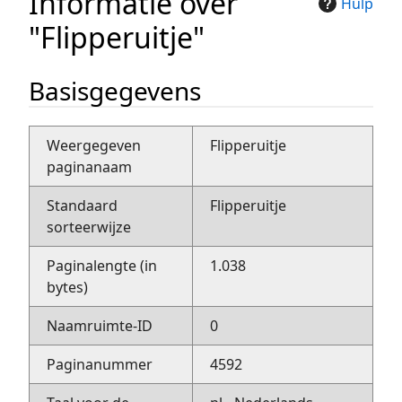
Informatie over
Hulp
"Flipperuitje"
Basisgegevens
Weergegeven
Flipperuitje
paginanaam
Standaard
Flipperuitje
sorteerwijze
Paginalengte (in
1.038
bytes)
Naamruimte-ID
0
Paginanummer
4592