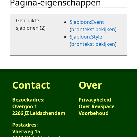
Pagina-eigenschappen
Gebruikte
Sjabloon:Event
sjablonen (2)
(
brontekst bekijken
)
Sjabloon:Style
(
brontekst bekijken
)
Contact
Over
Bezoekadres:
Privacybeleid
Overgoo 1
Over RevSpace
2266 JZ Leidschendam
Voorbehoud
Postadres:
Vlietweg 15