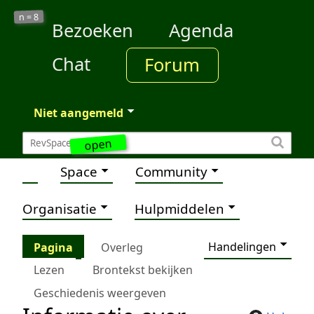
8
n =
Bezoeken
Agenda
Chat
Forum
Niet aangemeld
open
Space
Community
Organisatie
Hulpmiddelen
Handelingen
Pagina
Overleg
Lezen
Brontekst bekijken
Geschiedenis weergeven