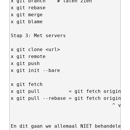
x git branch    # laten zien

x git rebase

x git merge

x git blame

Stap 3: Met servers

x git clone <url>

x git remote

x git push

x git init --bare

x git fetch

x git pull          = git fetch origin + 
x git pull --rebase = git fetch origin + 
                                   ^ vari
En dit gaan we allemaal NIET behandelen:
