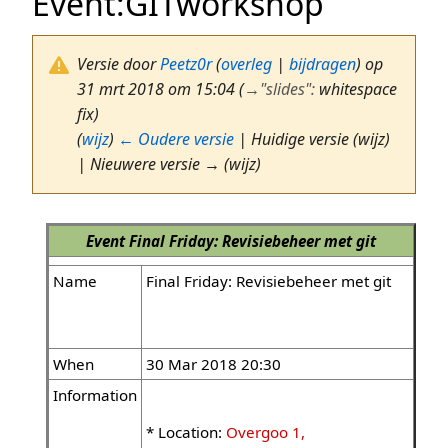
Event:GITworkshop
Versie door
Peetz0r
(
overleg
|
bijdragen
)
op
31 mrt 2018 om 15:04
(
→
"slides"
:
whitespace
fix)
(
wijz
)
← Oudere versie
| Huidige versie (wijz)
| Nieuwere versie → (wijz)
Event
Final Friday: Revisiebeheer met git
Name
Final Friday: Revisiebeheer met git
When
30 Mar 2018 20:30
Information
* Location:
Overgoo 1,