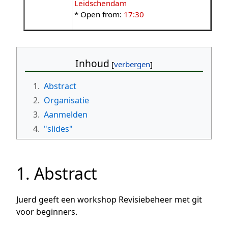
Leidschendam
* Open from:
17:30
Inhoud
1.
Abstract
2.
Organisatie
3.
Aanmelden
4.
"slides"
1. Abstract
Juerd geeft een workshop Revisiebeheer met git
voor beginners.