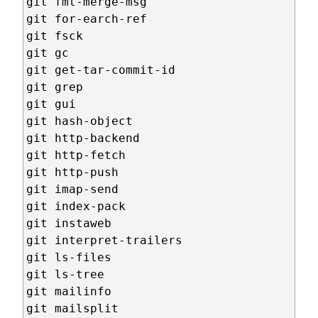
git fmt-merge-msg

git for-earch-ref

git fsck

git gc

git get-tar-commit-id

git grep

git gui

git hash-object

git http-backend

git http-fetch

git http-push

git imap-send

git index-pack

git instaweb

git interpret-trailers

git ls-files

git ls-tree

git mailinfo

git mailsplit
