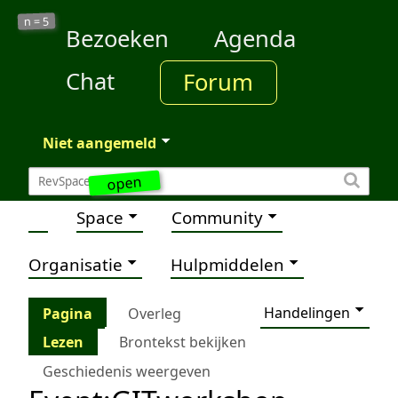
5
n =
Bezoeken
Agenda
Chat
Forum
Niet aangemeld
open
Space
Community
Organisatie
Hulpmiddelen
Handelingen
Pagina
Overleg
Lezen
Brontekst bekijken
Geschiedenis weergeven