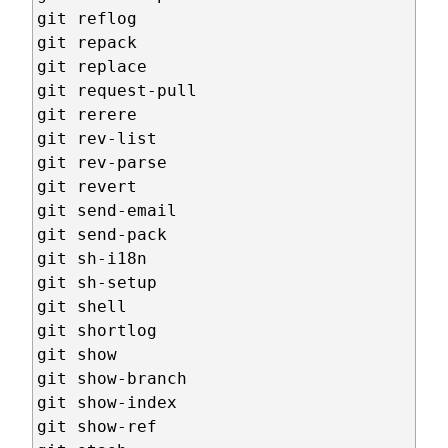
git reflog

git repack

git replace

git request-pull

git rerere

git rev-list

git rev-parse

git revert

git send-email

git send-pack

git sh-i18n

git sh-setup

git shell

git shortlog

git show

git show-branch

git show-index

git show-ref
