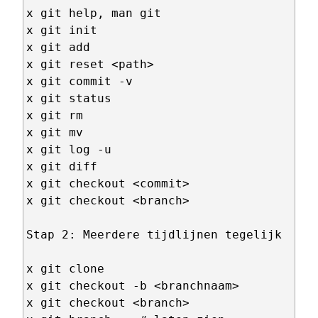
x git help, man git

x git init

x git add

x git reset <path>

x git commit -v

x git status

x git rm

x git mv

x git log -u

x git diff

x git checkout <commit>

x git checkout <branch>

Stap 2: Meerdere tijdlijnen tegelijk

x git clone

x git checkout -b <branchnaam>

x git checkout <branch>
