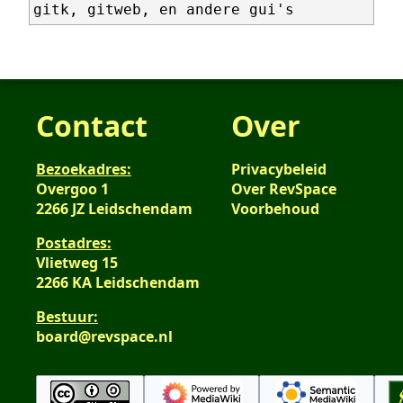
Contact
Over
Bezoekadres:
Privacybeleid
Overgoo 1
Over RevSpace
2266 JZ Leidschendam
Voorbehoud
Postadres:
Vlietweg 15
2266 KA Leidschendam
Bestuur:
board@revspace.nl