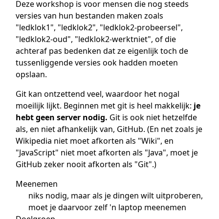
Deze workshop is voor mensen die nog steeds
versies van hun bestanden maken zoals
"ledklok1", "ledklok2", "ledklok2-probeersel",
"ledklok2-oud", "ledklok2-werktniet", of die
achteraf pas bedenken dat ze eigenlijk toch de
tussenliggende versies ook hadden moeten
opslaan.
Git kan ontzettend veel, waardoor het nogal
moeilijk lijkt. Beginnen met git is heel makkelijk:
je
hebt geen server nodig.
Git is ook niet hetzelfde
als, en niet afhankelijk van, GitHub. (En net zoals je
Wikipedia niet moet afkorten als "Wiki", en
"JavaScript" niet moet afkorten als "Java", moet je
GitHub zeker nooit afkorten als "Git".)
Meenemen
niks nodig, maar als je dingen wilt uitproberen,
moet je daarvoor zelf 'n laptop meenemen
Doelgroep