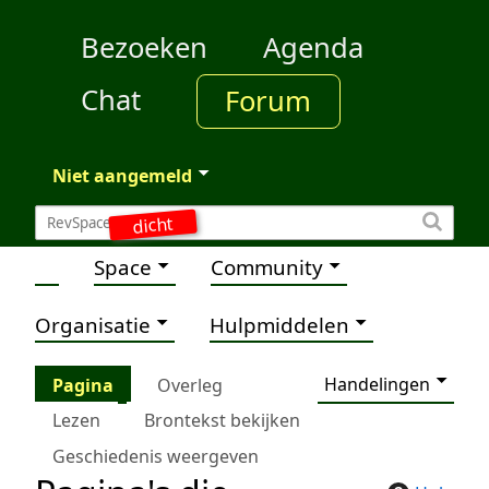
Bezoeken
Agenda
Chat
Forum
Niet aangemeld
dicht
Space
Community
Organisatie
Hulpmiddelen
Handelingen
Pagina
Overleg
Lezen
Brontekst bekijken
Geschiedenis weergeven