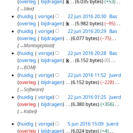
overleg
bijdragen
k
6.035 bytes
+53
jun
n
g
i
→
Idee
2016
g
s
n
huidig
vorige
22 jun 2016 20:30
Bas
s
g
overleg
bijdragen
k
5.982 bytes
−95
a
s
G
huidig
vorige
22 jun 2016 20:29
Bas
m
s
e
overleg
bijdragen
6.077 bytes
−75
e
a
e
→
Montageplaat
n
m
n
huidig
vorige
22 jun 2016 20:28
Bas
v
e
b
overleg
bijdragen
k
6.152 bytes
0
a
n
e
→
BOM
t
v
w
huidig
vorige
22 jun 2016 11:52
Juerd
t
a
e
overleg
bijdragen
6.152 bytes
−228
i
t
r
→
Software
n
t
k
huidig
vorige
22 jun 2016 01:25
Juerd
g
i
i
overleg
bijdragen
6.380 bytes
+356
n
n
→
Kabel
g
g
s
huidig
vorige
5 jun 2016 15:09
Juerd
5
s
overleg
bijdragen
6.024 bytes
+4