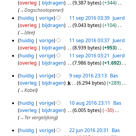
overleg
bijdragen
9.387 bytes
+344
e
m
→
Dagschootopener
w
e
huidig
vorige
11 sep 2016 03:39
Juerd
e
n
overleg
bijdragen
9.043 bytes
+104
r
v
→
Idee
k
a
i
huidig
vorige
11 sep 2016 03:37
Juerd
t
n
overleg
bijdragen
8.939 bytes
+953
t
g
G
huidig
vorige
11 sep 2016 03:21
Juerd
i
s
e
overleg
bijdragen
7.986 bytes
+1.692
n
s
e
G
g
huidig
vorige
9 sep 2016 23:13
Bas
a
n
e
9
overleg
bijdragen
k
6.294 bytes
+289
m
b
e
sep
→
Kabel
e
e
n
2016
n
w
b
huidig
vorige
10 aug 2016 23:11
Bas
10
v
e
e
overleg
bijdragen
6.005 bytes
−30
aug
a
r
w
→
Ter vergelijking
t
k
2016
e
t
i
r
huidig
vorige
22 jun 2016 20:31
Bas
22
i
n
k