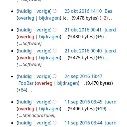
i
2016
s
i
n
s
n
huidig
vorige
23 okt 2016 14:10
Bas
23
g
a
g
overleg
bijdragen
k
9.478 bytes
−2
okt
s
m
G
2016
s
huidig
vorige
21 okt 2016 00:41
Juerd
e
e
21
a
overleg
bijdragen
9.480 bytes
+5
n
e
okt
m
→
Software
v
n
2016
e
huidig
vorige
21 okt 2016 00:40
Juerd
a
b
n
overleg
bijdragen
9.475 bytes
+5
t
e
v
→
Software
t
w
a
i
e
huidig
vorige
24 sep 2016 18:47
t
24
n
r
FooBar
overleg
bijdragen
9.470 bytes
t
g
sep
k
+64
i
i
2016
G
n
n
huidig
vorige
11 sep 2016 03:45
Juerd
e
11
g
g
overleg
bijdragen
9.406 bytes
+19
e
sep
s
→
Standaardkabel
n
2016
s
huidig
vorige
11 sep 2016 03:44
Juerd
b
a