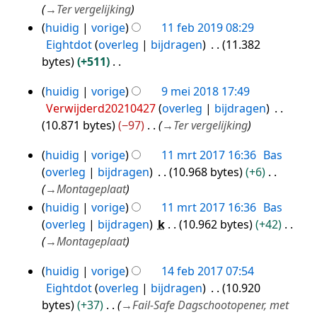
feb
s
i
→
Ter vergelijking
2019
s
n
huidig
vorige
11 feb 2019 08:29
a
g
Eightdot
overleg
bijdragen
11.382
m
s
bytes
+511
e
s
G
n
a
huidig
vorige
9 mei 2018 17:49
e
9
v
m
Verwijderd20210427
overleg
bijdragen
e
mei
a
e
10.871 bytes
−97
→
Ter vergelijking
n
2018
t
n
b
huidig
vorige
11 mrt 2017 16:36
Bas
t
v
11
e
overleg
bijdragen
10.968 bytes
+6
i
a
mrt
w
→
Montageplaat
n
t
2017
e
g
huidig
vorige
11 mrt 2017 16:36
Bas
t
r
overleg
bijdragen
k
10.962 bytes
+42
i
k
→
Montageplaat
n
i
g
n
huidig
vorige
14 feb 2017 07:54
14
g
Eightdot
overleg
bijdragen
10.920
feb
s
bytes
+37
→
Fail-Safe Dagschootopener, met
2017
s