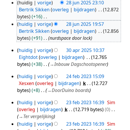
huidig
vorige
28 jun 2025 23:10
28
Bertrik Sikken
overleg
bijdragen
12.872
jun
bytes
+16
2025
G
huidig
vorige
28 jun 2025 19:57
e
Bertrik Sikken
overleg
bijdragen
12.856
e
bytes
+91
nurdspace door lock
n
huidig
vorige
30 apr 2025 10:37
b
30
Eightdot
overleg
bijdragen
12.765
e
apr
bytes
+38
→
Inbouw Dagschootopener
w
2025
e
huidig
vorige
24 feb 2023 15:09
24
r
Xesxen
overleg
bijdragen
k
12.727
feb
k
bytes
+8
→
DoorDuino boards
i
2023
n
huidig
vorige
23 feb 2023 16:39
Sim
23
g
overleg
bijdragen
k
12.719 bytes
0
feb
s
→
Ter vergelijking
2023
s
huidig
vorige
23 feb 2023 16:39
Sim
a