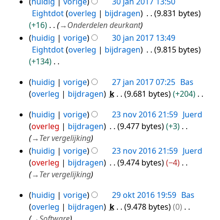
huidig
vorige
30 jan 2017 13:50
b
Eightdot
overleg
bijdragen
9.831 bytes
e
+16
→
Onderdelen deurkant
w
huidig
vorige
30 jan 2017 13:49
e
Eightdot
overleg
bijdragen
9.815 bytes
r
+134
k
G
i
huidig
vorige
27 jan 2017 07:25
Bas
e
27
n
overleg
bijdragen
k
9.681 bytes
+204
e
g
jan
G
n
s
2017
huidig
vorige
23 nov 2016 21:59
Juerd
e
23
b
s
overleg
bijdragen
9.477 bytes
+3
e
nov
e
a
→
Ter vergelijking
n
2016
w
m
huidig
vorige
23 nov 2016 21:59
Juerd
b
e
e
overleg
bijdragen
9.474 bytes
−4
e
r
n
→
Ter vergelijking
w
k
v
e
i
a
huidig
vorige
29 okt 2016 19:59
Bas
29
r
n
t
overleg
bijdragen
k
9.478 bytes
0
okt
k
g
t
→
Software