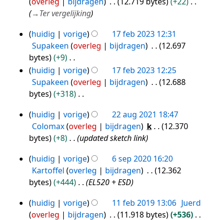
overleg
bijdragen
12.719 bytes
+22
m
→
Ter vergelijking
e
n
huidig
vorige
17 feb 2023 12:31
17
v
Supakeen
overleg
bijdragen
12.697
feb
a
bytes
+9
2023
t
G
huidig
vorige
17 feb 2023 12:25
t
e
Supakeen
overleg
bijdragen
12.688
i
e
bytes
+318
n
n
G
g
huidig
vorige
22 aug 2021 18:47
b
e
22
Colomax
overleg
bijdragen
k
12.370
e
e
aug
bytes
+8
updated sketch link
w
n
2021
e
b
huidig
vorige
6 sep 2020 16:20
6
r
e
Kartoffel
overleg
bijdragen
12.362
sep
k
w
bytes
+444
EL520 + ESD
i
2020
e
n
r
huidig
vorige
11 feb 2019 13:06
Juerd
11
g
k
overleg
bijdragen
11.918 bytes
+536