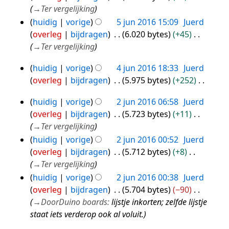
jun
a
→
Ter vergelijking
2016
m
huidig
vorige
5 jun 2016 15:09
Juerd
e
overleg
bijdragen
6.020 bytes
+45
n
→
Ter vergelijking
v
huidig
vorige
4 jun 2016 18:33
Juerd
a
4
overleg
bijdragen
5.975 bytes
+252
t
jun
G
t
2016
huidig
vorige
2 jun 2016 06:58
Juerd
e
2
i
overleg
bijdragen
5.723 bytes
+11
e
n
jun
→
Ter vergelijking
n
g
2016
huidig
vorige
2 jun 2016 00:52
Juerd
b
overleg
bijdragen
5.712 bytes
+8
e
→
Ter vergelijking
w
huidig
vorige
2 jun 2016 00:38
Juerd
e
overleg
bijdragen
5.704 bytes
−90
r
→
DoorDuino boards
:
lijstje inkorten; zelfde lijstje
k
staat iets verderop ook al voluit.
i
n