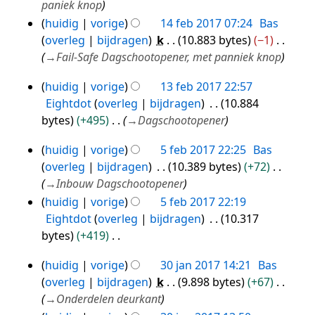
paniek knop
a
huidig
vorige
14 feb 2017 07:24
Bas
m
overleg
bijdragen
k
10.883 bytes
−1
e
→
Fail-Safe Dagschootopener, met panniek knop
n
v
huidig
vorige
13 feb 2017 22:57
13
a
Eightdot
overleg
bijdragen
10.884
feb
t
bytes
+495
→
Dagschootopener
2017
t
huidig
vorige
5 feb 2017 22:25
Bas
i
5
overleg
bijdragen
10.389 bytes
+72
n
feb
→
Inbouw Dagschootopener
g
2017
huidig
vorige
5 feb 2017 22:19
Eightdot
overleg
bijdragen
10.317
bytes
+419
G
huidig
vorige
30 jan 2017 14:21
Bas
e
30
overleg
bijdragen
k
9.898 bytes
+67
e
jan
→
Onderdelen deurkant
n
2017