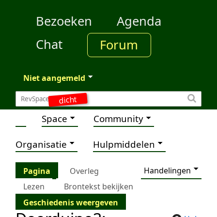
Bezoeken
Agenda
Chat
Forum
Niet aangemeld
dicht
Space
Community
Organisatie
Hulpmiddelen
Handelingen
Pagina
Overleg
Lezen
Brontekst bekijken
Geschiedenis weergeven