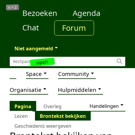
2
n =
Bezoeken
Agenda
Chat
Forum
Niet aangemeld
open
Space
Community
Organisatie
Hulpmiddelen
Handelingen
Pagina
Overleg
Lezen
Brontekst bekijken
Geschiedenis weergeven