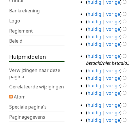
okt
k
Contact
g
huidig
vorige
26
e
n
2019
i
s
Bankrekening
okt
r
g
n
huidig
vorige
s
25
2019
k
s
Logo
g
huidig
vorige
a
okt
i
s
s
m
huidig
vorige
Reglement
2019
n
a
s
e
huidig
vorige
g
Beleid
m
a
n
G
huidig
vorige
s
e
m
v
e
s
n
e
Hulpmiddelen
huidig
vorige
a
e
24
a
v
n
betaald/niet betaald.
t
n
okt
m
a
v
Verwijzingen naar deze
t
huidig
vorige
b
2019
e
t
a
pagina
i
e
huidig
vorige
n
t
t
n
w
huidig
vorige
Gerelateerde wijzigingen
v
i
t
g
e
G
huidig
vorige
a
n
Atom
i
r
e
G
t
g
n
huidig
vorige
k
e
e
Speciale pagina's
23
t
g
i
huidig
vorige
n
e
okt
i
Paginagegevens
n
b
huidig
vorige
n
2019
n
g
e
b