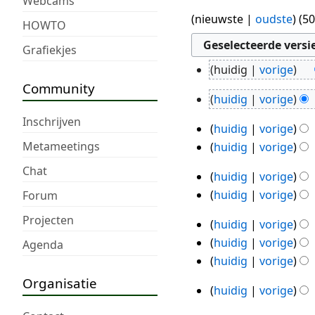
Webcams
(
nieuwste
|
oudste
) (
50
HOWTO
Grafiekjes
huidig
vorige
17
Community
dec
huidig
vorige
6
2019
G
Inschrijven
dec
huidig
vorige
e
30
2019
G
Metameetings
huidig
vorige
e
okt
e
G
n
2019
Chat
huidig
vorige
e
e
29
b
huidig
vorige
Forum
n
e
okt
e
G
b
n
w
2019
Projecten
huidig
vorige
e
28
e
b
e
huidig
vorige
Agenda
e
w
okt
e
r
huidig
vorige
n
e
w
2019
k
b
r
e
Organisatie
i
huidig
vorige
27
e
k
r
n
w
i