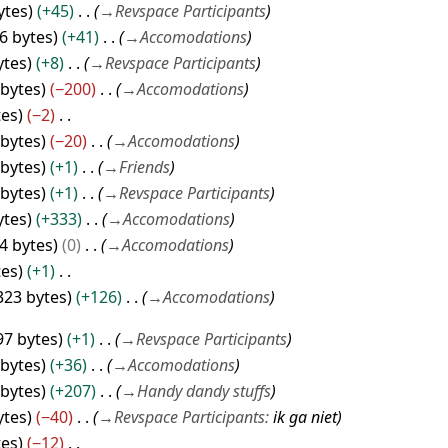
ytes
+45
→
Revspace Participants
6 bytes
+41
→
Accomodations
ytes
+8
→
Revspace Participants
 bytes
−200
→
Accomodations
tes
−2
 bytes
−20
→
Accomodations
 bytes
+1
→
Friends
 bytes
+1
→
Revspace Participants
ytes
+333
→
Accomodations
4 bytes
0
→
Accomodations
tes
+1
323 bytes
+126
→
Accomodations
97 bytes
+1
→
Revspace Participants
 bytes
+36
→
Accomodations
 bytes
+207
→
Handy dandy stuffs
ytes
−40
→
Revspace Participants
:
ik ga niet
tes
−12