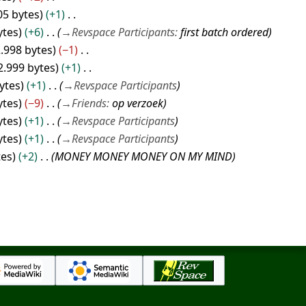
05 bytes
+1
ytes
+6
→
Revspace Participants
:
first batch ordered
.998 bytes
−1
2.999 bytes
+1
ytes
+1
→
Revspace Participants
ytes
−9
→
Friends
:
op verzoek
ytes
+1
→
Revspace Participants
ytes
+1
→
Revspace Participants
tes
+2
MONEY MONEY MONEY ON MY MIND