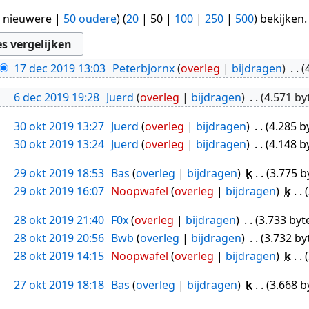
 nieuwere
|
50 oudere
) (
20
|
50
|
100
|
250
|
500
) bekijken.
17 dec 2019 13:03
Peterbjornx
overleg
bijdragen
6 dec 2019 19:28
Juerd
overleg
bijdragen
4.571 by
30 okt 2019 13:27
Juerd
overleg
bijdragen
4.285 b
30 okt 2019 13:24
Juerd
overleg
bijdragen
4.148 b
29 okt 2019 18:53
Bas
overleg
bijdragen
k
3.775 b
29 okt 2019 16:07
Noopwafel
overleg
bijdragen
k
28 okt 2019 21:40
F0x
overleg
bijdragen
3.733 byt
28 okt 2019 20:56
Bwb
overleg
bijdragen
3.732 by
28 okt 2019 14:15
Noopwafel
overleg
bijdragen
k
27 okt 2019 18:18
Bas
overleg
bijdragen
k
3.668 b