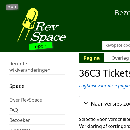
3
n =
Bez
open
Pagina
Overleg
Recente
36C3 Ticket
wikiveranderingen
Space
Logboek voor deze pagin
Over RevSpace
Naar versies z
FAQ
Selectie voor verschill
Bezoeken
Verklaring afkortingen