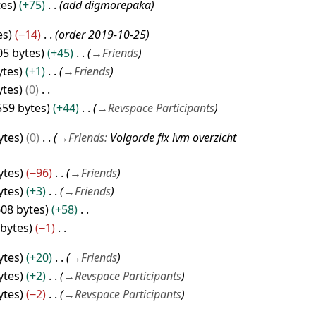
tes
+75
add digmorepaka
es
−14
order 2019-10-25
05 bytes
+45
→
Friends
ytes
+1
→
Friends
ytes
0
559 bytes
+44
→
Revspace Participants
ytes
0
→
Friends
:
Volgorde fix ivm overzicht
ytes
−96
→
Friends
ytes
+3
→
Friends
608 bytes
+58
 bytes
−1
ytes
+20
→
Friends
ytes
+2
→
Revspace Participants
ytes
−2
→
Revspace Participants