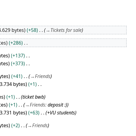
4.629 bytes
+58
→
Tickets for sale
tes
+286
ytes
+137
ytes
+373
ytes
+41
→
Friends
3.734 bytes
+1
es
+1
ticket bwb
tes
+1
→
Friends
:
deposit :)
3.731 bytes
+63
+VU students
ytes
+2
→
Friends