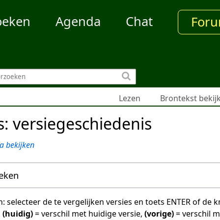
oeken
Agenda
Chat
For
Lezen
Brontekst bekij
s: versiegeschiedenis
a bekijken
oeken
en: selecteer de te vergelijken versies en toets ENTER of de
:
(huidig)
= verschil met huidige versie,
(vorige)
= verschil 