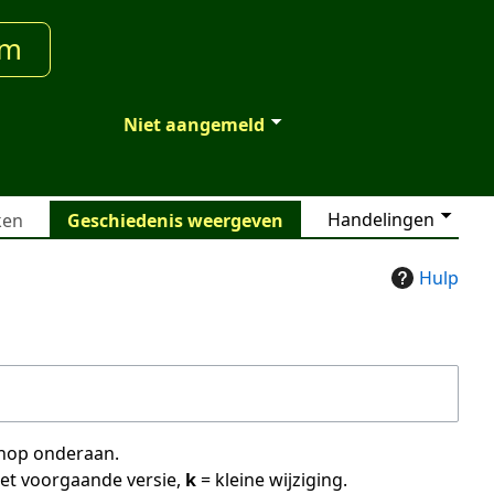
um
Niet aangemeld
Handelingen
ken
Geschiedenis weergeven
Hulp
 knop onderaan.
met voorgaande versie,
k
= kleine wijziging.