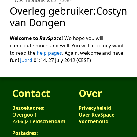
Geschiedenis weergeven
Overleg gebruiker
:
Costyn
van Dongen
Welcome to
RevSpace
!
We hope you will
contribute much and well. You will probably want
to read the
help pages
. Again, welcome and have
fun!
Juerd
01:14, 27 July 2012 (CEST)
Contact
Over
Bezoekadres:
Privacybeleid
Overgoo 1
Over RevSpace
2266 JZ Leidschendam
Voorbehoud
Postadres: