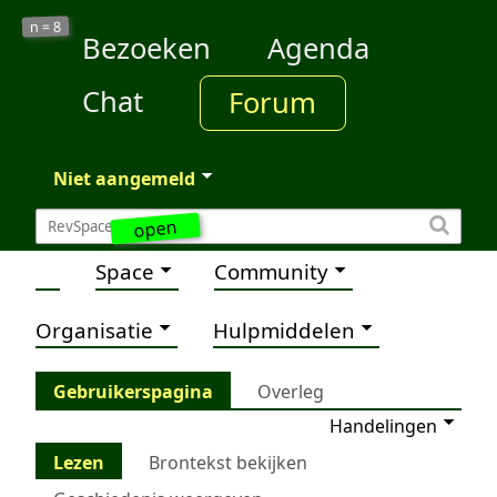
8
n =
Bezoeken
Agenda
Chat
Forum
Niet aangemeld
open
Space
Community
Organisatie
Hulpmiddelen
Gebruikerspagina
Overleg
Handelingen
Lezen
Brontekst bekijken