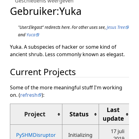
Geschiedenis weergeven
Gebruiker
:
Yuka
"User:Elegast" redirects here. For other uses see,
Jesus Tree
and
Yuca
Yuka. A subspecies of hacker or some kind of
ancient shrub. Less commonly known as elegast.
Current Projects
Some of the more meaningful stuff I'm working
on. (
refresh
):
Last
Project
Status
update
17 juli
PySHMDisruptor
Initializing
2019