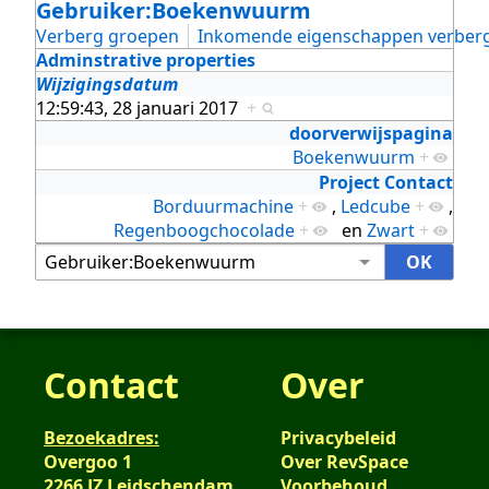
Gebruiker:Boekenwuurm
Verberg groepen
Inkomende eigenschappen verber
Adminstrative properties
Wijzigingsdatum
12:59:43, 28 januari 2017
+
doorverwijspagina
Boekenwuurm
+
Project Contact
Borduurmachine
+
,
Ledcube
+
,
Regenboogchocolade
+
en
Zwart
+
Contact
Over
Bezoekadres:
Privacybeleid
Overgoo 1
Over RevSpace
2266 JZ Leidschendam
Voorbehoud