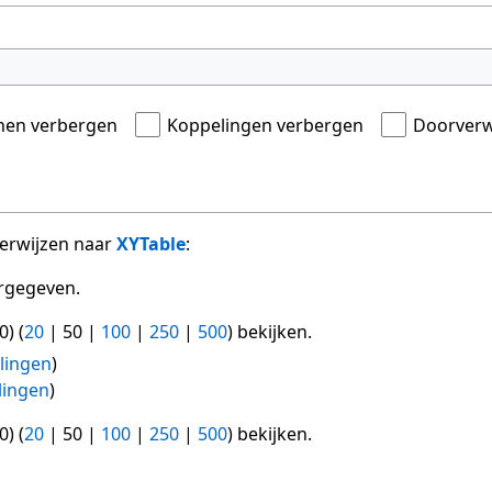
onen verbergen
Koppelingen verbergen
Doorverw
verwijzen naar
XYTable
:
rgegeven.
0
) (
20
|
50
|
100
|
250
|
500
) bekijken.
lingen
)
lingen
)
0
) (
20
|
50
|
100
|
250
|
500
) bekijken.