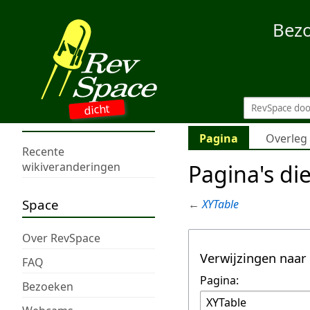
Bez
dicht
Pagina
Overleg
Recente
Pagina's di
wikiveranderingen
Space
←
XYTable
Over RevSpace
Verwijzingen naar
FAQ
Pagina:
Bezoeken