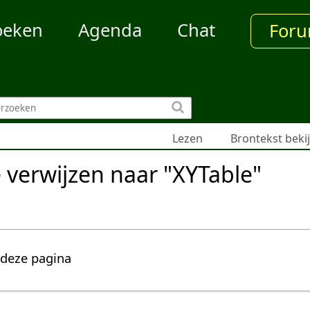
oeken
Agenda
Chat
For
Lezen
Brontekst beki
e verwijzen naar "XYTable"
 deze pagina