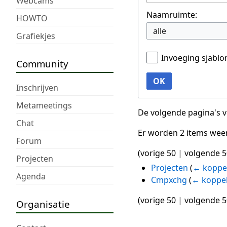
Webcams
Naamruimte:
HOWTO
alle
Grafiekjes
Invoeging sjabl
Community
OK
Inschrijven
Metameetings
De volgende pagina's 
Chat
Er worden 2 items wee
Forum
(
vorige 50
|
volgende 5
Projecten
Projecten
(
← koppe
Agenda
Cmpxchg
(
← koppe
(
vorige 50
|
volgende 5
Organisatie