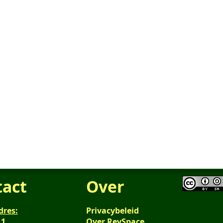
tact
Over
dres:
Privacybeleid
 1
Over RevSpace