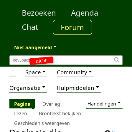
Bezoeken
Agenda
Chat
Forum
Niet aangemeld
dicht
Space
Community
Organisatie
Hulpmiddelen
Handelingen
Pagina
Overleg
Lezen
Brontekst bekijken
Geschiedenis weergeven