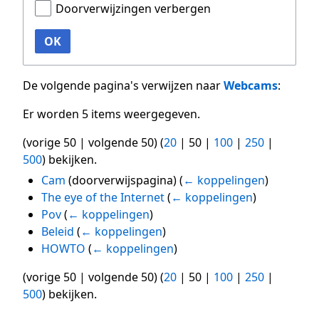
Doorverwijzingen verbergen
OK
De volgende pagina's verwijzen naar
Webcams
:
Er worden 5 items weergegeven.
(
vorige 50
|
volgende 50
) (
20
|
50
|
100
|
250
|
500
) bekijken.
Cam
(doorverwijspagina)
(
← koppelingen
)
The eye of the Internet
(
← koppelingen
)
Pov
(
← koppelingen
)
Beleid
(
← koppelingen
)
HOWTO
(
← koppelingen
)
(
vorige 50
|
volgende 50
) (
20
|
50
|
100
|
250
|
500
) bekijken.