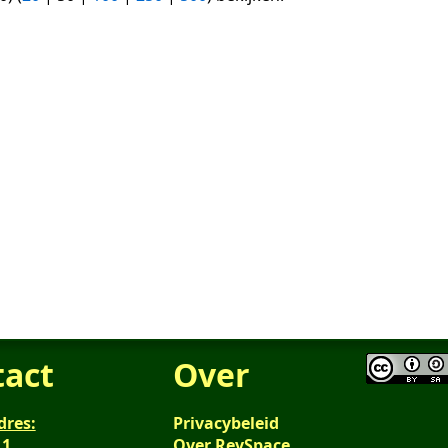
tact
Over
dres:
Privacybeleid
 1
Over RevSpace