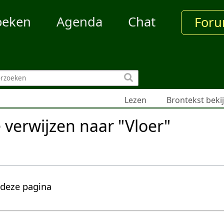
oeken
Agenda
Chat
For
Lezen
Brontekst beki
e verwijzen naar "Vloer"
 deze pagina