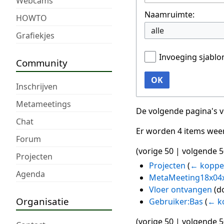
Webcams
Naamruimte:
HOWTO
alle
Grafiekjes
Invoeging sjabl
Community
OK
Inschrijven
Metameetings
De volgende pagina's 
Chat
Er worden 4 items wee
Forum
(
vorige 50
|
volgende 5
Projecten
Projecten
(
← koppe
Agenda
MetaMeeting18x04
Vloer ontvangen
(d
Organisatie
Gebruiker:Bas
(
← k
(
vorige 50
|
volgende 5