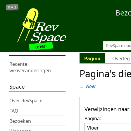
3
n =
Bez
open
Pagina
Overleg
Recente
Pagina's di
wikiveranderingen
Space
←
Vloer
Over RevSpace
Verwijzingen naar
FAQ
Pagina:
Bezoeken