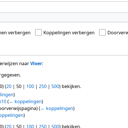
onen verbergen
Koppelingen verbergen
Doorverw
verwijzen naar
Vloer
:
rgegeven.
0
) (
20
|
50
|
100
|
250
|
500
) bekijken.
lingen
)
x10
(
← koppelingen
)
oorverwijspagina)
(
← koppelingen
)
oppelingen
)
0
) (
20
|
50
|
100
|
250
|
500
) bekijken.