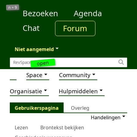
9
n =
Bezoeken
Agenda
Chat
Forum
Niet aangemeld
open
Space
Community
Organisatie
Hulpmiddelen
Gebruikerspagina
Overleg
Handelingen
Lezen
Brontekst bekijken