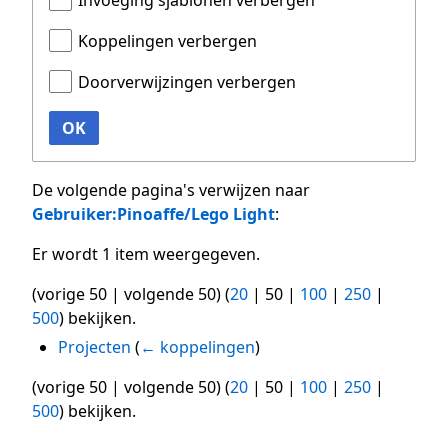
Invoeging sjablonen verbergen
Koppelingen verbergen
Doorverwijzingen verbergen
OK
De volgende pagina's verwijzen naar
Gebruiker:Pinoaffe/Lego Light
:
Er wordt 1 item weergegeven.
(
vorige 50
|
volgende 50
) (
20
|
50
|
100
|
250
|
500
) bekijken.
Projecten
(
← koppelingen
)
(
vorige 50
|
volgende 50
) (
20
|
50
|
100
|
250
|
500
) bekijken.