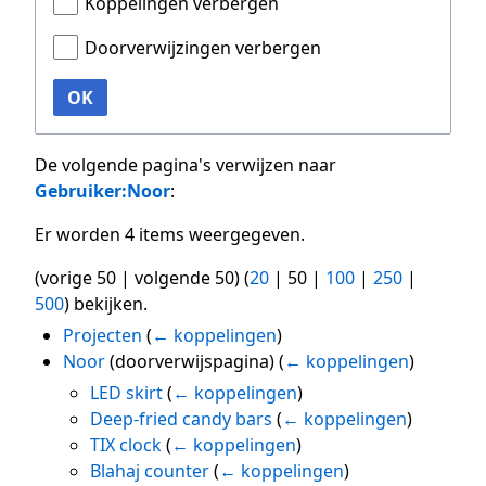
Koppelingen verbergen
Doorverwijzingen verbergen
OK
De volgende pagina's verwijzen naar
Gebruiker:Noor
:
Er worden 4 items weergegeven.
(
vorige 50
|
volgende 50
) (
20
|
50
|
100
|
250
|
500
) bekijken.
Projecten
(
← koppelingen
)
Noor
(doorverwijspagina)
(
← koppelingen
)
LED skirt
(
← koppelingen
)
Deep-fried candy bars
(
← koppelingen
)
TIX clock
(
← koppelingen
)
Blahaj counter
(
← koppelingen
)