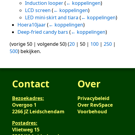
Induction looper
(
← koppelingen
)
LCD screen
(
← koppelingen
)
LED mini-skirt and tiara
(
← koppelingen
)
Hoera10jaar
(
← koppelingen
)
Deep-fried candy bars
(
← koppelingen
)
(
vorige 50
|
volgende 50
) (
20
|
50
|
100
|
250
|
500
) bekijken.
Contact
Over
Bezoekadres:
Privacybeleid
Overgoo 1
Over RevSpace
2266 JZ Leidschendam
Voorbehoud
Postadres:
Vlietweg 15