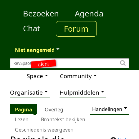
Bezoeken
Agenda
Chat
Forum
Niet aangemeld
dicht
Space
Community
Organisatie
Hulpmiddelen
Handelingen
Pagina
Overleg
Lezen
Brontekst bekijken
Geschiedenis weergeven