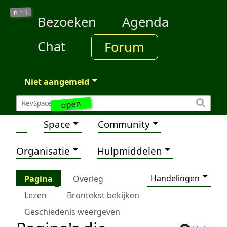
1
n =
Bezoeken
Agenda
Chat
Forum
Niet aangemeld
open
Space
Community
Organisatie
Hulpmiddelen
Handelingen
Pagina
Overleg
Lezen
Brontekst bekijken
Geschiedenis weergeven