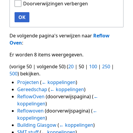
Doorverwijzingen verbergen
OK
De volgende pagina's verwijzen naar
Reflow
Oven
:
Er worden 8 items weergegeven.
(
vorige 50
|
volgende 50
) (
20
|
50
|
100
|
250
|
500
) bekijken.
Projecten
(
← koppelingen
)
Gereedschap
(
← koppelingen
)
ReflowOven
(doorverwijspagina)
(
←
koppelingen
)
Reflowoven
(doorverwijspagina)
(
←
koppelingen
)
Building Glasgow
(
← koppelingen
)
SMT stuff
(
← koppelingen
)