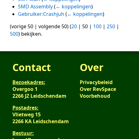
SMD Assembly
(
← koppelingen
)
Gebruiker:Crashjuh
(
← koppelingen
)
(
vorige 50
|
volgende 50
) (
20
|
50
|
100
|
250
|
500
) bekijken.
Contact
Over
Bezoekadres:
Privacybeleid
Overgoo 1
Over RevSpace
2266 JZ Leidschendam
Voorbehoud
Postadres:
Vlietweg 15
2266 KA Leidschendam
Bestuur: