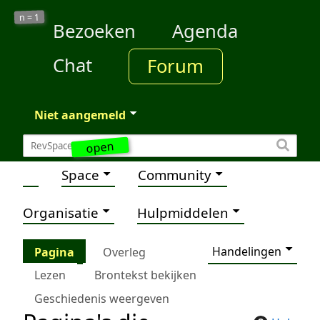
1
n =
Bezoeken
Agenda
Chat
Forum
Niet aangemeld
open
Space
Community
Organisatie
Hulpmiddelen
Handelingen
Pagina
Overleg
Lezen
Brontekst bekijken
Geschiedenis weergeven