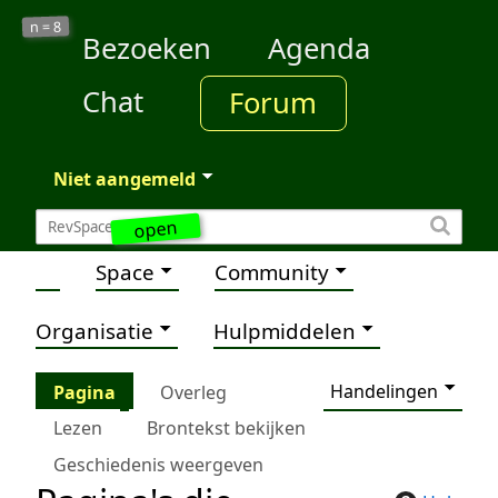
8
n =
Bezoeken
Agenda
Chat
Forum
Niet aangemeld
open
Space
Community
Organisatie
Hulpmiddelen
Handelingen
Pagina
Overleg
Lezen
Brontekst bekijken
Geschiedenis weergeven