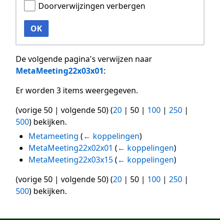
Doorverwijzingen verbergen
OK
De volgende pagina's verwijzen naar
MetaMeeting22x03x01
:
Er worden 3 items weergegeven.
(
vorige 50
|
volgende 50
) (
20
|
50
|
100
|
250
|
500
) bekijken.
Metameeting
(
← koppelingen
)
MetaMeeting22x02x01
(
← koppelingen
)
MetaMeeting22x03x15
(
← koppelingen
)
(
vorige 50
|
volgende 50
) (
20
|
50
|
100
|
250
|
500
) bekijken.