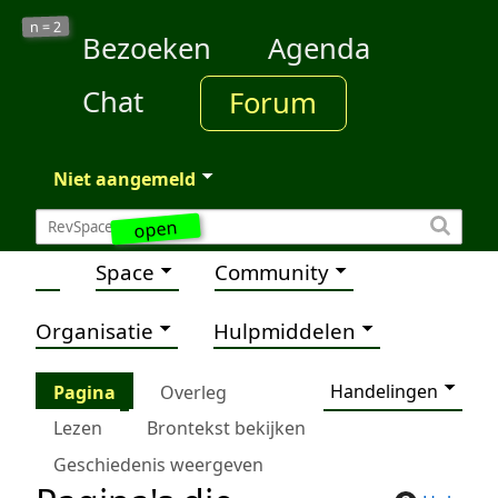
2
n =
Bezoeken
Agenda
Chat
Forum
Niet aangemeld
open
Space
Community
Organisatie
Hulpmiddelen
Handelingen
Pagina
Overleg
Lezen
Brontekst bekijken
Geschiedenis weergeven