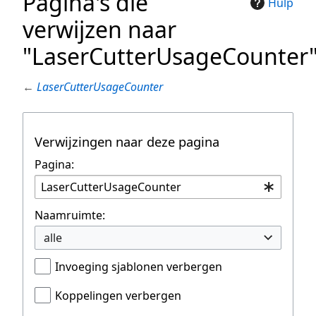
Pagina's die
Hulp
verwijzen naar
"LaserCutterUsageCounter
←
LaserCutterUsageCounter
Verwijzingen naar deze pagina
Pagina:
Naamruimte:
alle
Invoeging sjablonen verbergen
Koppelingen verbergen