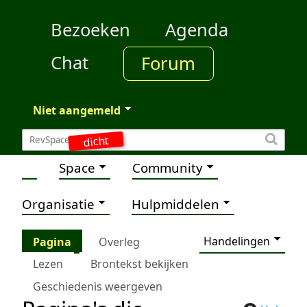
Bezoeken
Agenda
Chat
Forum
Niet aangemeld
dicht
Space
Community
Organisatie
Hulpmiddelen
Handelingen
Pagina
Overleg
Lezen
Brontekst bekijken
Geschiedenis weergeven