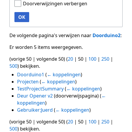
Doorverwijzingen verbergen
OK
De volgende pagina's verwijzen naar
Doorduino2
:
Er worden 5 items weergegeven.
(
vorige 50
|
volgende 50
) (
20
|
50
|
100
|
250
|
500
) bekijken.
Doorduino1
(
← koppelingen
)
Projecten
(
← koppelingen
)
TestProjectSummary
(
← koppelingen
)
Deur Opener v2
(doorverwijspagina)
(
←
koppelingen
)
Gebruiker:Juerd
(
← koppelingen
)
(
vorige 50
|
volgende 50
) (
20
|
50
|
100
|
250
|
500
) bekijken.