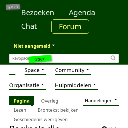
10
n =
Bezoeken
Agenda
Chat
Forum
Niet aangemeld
open
Space
Community
Organisatie
Hulpmiddelen
Handelingen
Pagina
Overleg
Lezen
Brontekst bekijken
Geschiedenis weergeven