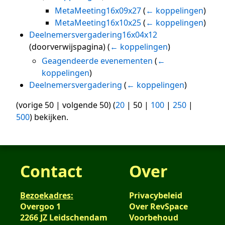
MetaMeeting16x09x27
(
← koppelingen
)
MetaMeeting16x10x25
(
← koppelingen
)
Deelnemersvergadering16x04x12
(doorverwijspagina)
(
← koppelingen
)
Geagendeerde evenementen
(
←
koppelingen
)
Deelnemersvergadering
(
← koppelingen
)
(
vorige 50
|
volgende 50
) (
20
|
50
|
100
|
250
|
500
) bekijken.
Contact
Over
Bezoekadres:
Privacybeleid
Overgoo 1
Over RevSpace
2266 JZ Leidschendam
Voorbehoud