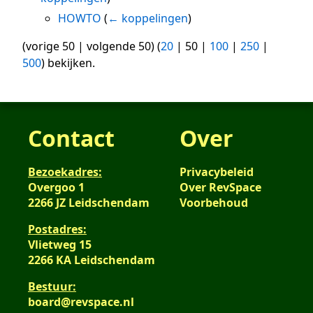
HOWTO
(
← koppelingen
)
(
vorige 50
|
volgende 50
) (
20
|
50
|
100
|
250
|
500
) bekijken.
Contact
Over
Bezoekadres:
Privacybeleid
Overgoo 1
Over RevSpace
2266 JZ Leidschendam
Voorbehoud
Postadres:
Vlietweg 15
2266 KA Leidschendam
Bestuur:
board@revspace.nl