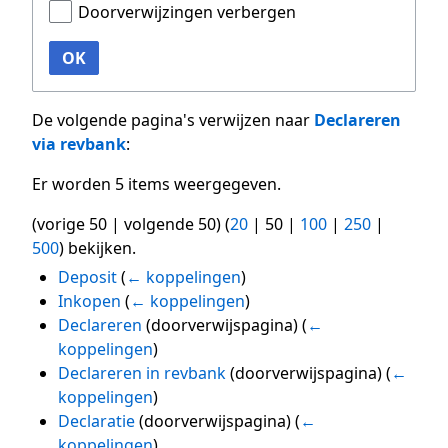
Doorverwijzingen verbergen
OK
De volgende pagina's verwijzen naar
Declareren
via revbank
:
Er worden 5 items weergegeven.
(
vorige 50
|
volgende 50
) (
20
|
50
|
100
|
250
|
500
) bekijken.
Deposit
(
← koppelingen
)
Inkopen
(
← koppelingen
)
Declareren
(doorverwijspagina)
(
←
koppelingen
)
Declareren in revbank
(doorverwijspagina)
(
←
koppelingen
)
Declaratie
(doorverwijspagina)
(
←
koppelingen
)