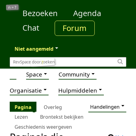
?
n =
Bezoeken
Agenda
Chat
Forum
Niet aangemeld
?
Space
Community
Organisatie
Hulpmiddelen
Handelingen
Pagina
Overleg
Lezen
Brontekst bekijken
Geschiedenis weergeven