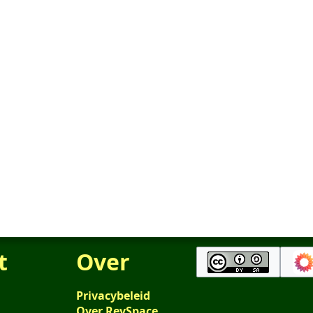
t
Over
Privacybeleid
Over RevSpace