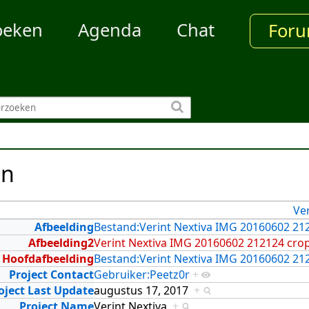
oeken
Agenda
Chat
For
en
Ve
Afbeelding
Bestand:Verint Nextiva IMG 20160602 21
Afbeelding2
Verint Nextiva IMG 20160602 212124 crop
Hoofdafbeelding
Bestand:Verint Nextiva IMG 20160602 21
Project Contact
Gebruiker:Peetz0r
+
oject Last Update
augustus 17, 2017
+
Project Name
Verint Nextiva
+