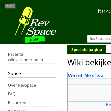
1
n =
Bez
open
Speciale pagina
Recente
Wiki bekijk
wikiveranderingen
Space
Verint Nextiva
Over RevSpace
FAQ
Bezoeken
Pr