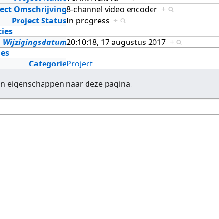
ject Omschrijving
8-channel video encoder
+
Project Status
In progress
+
ties
Wijzigingsdatum
20:10:18, 17 augustus 2017
+
ies
Categorie
Project
en eigenschappen naar deze pagina.