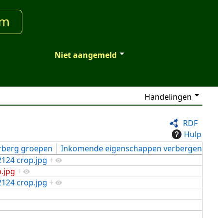
um
Niet aangemeld
Handelingen
RDF
Hulp
rberg groepen
Inkomende eigenschappen verbergen
2124 crop.jpg
+
.jpg
+
2124 crop.jpg
+