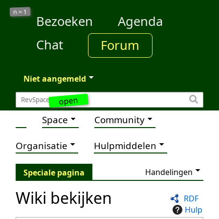
1
n =
Bezoeken
Agenda
Chat
Forum
Niet aangemeld
open
Space
Community
Organisatie
Hulpmiddelen
Handelingen
Speciale pagina
Wiki bekijken
RDF
Hulp