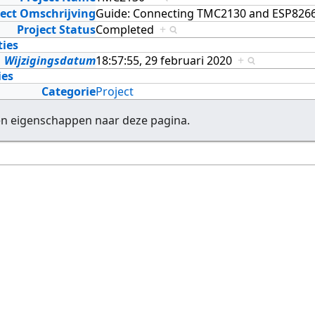
ject Omschrijving
Guide: Connecting TMC2130 and ESP82
Project Status
Completed
+
ties
Wijzigingsdatum
18:57:55, 29 februari 2020
+
ies
Categorie
Project
en eigenschappen naar deze pagina.