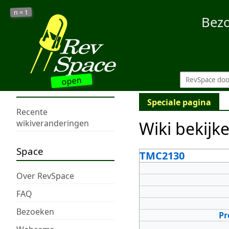
1
n =
Bez
open
Speciale pagina
Recente
Wiki bekijk
wikiveranderingen
Space
TMC2130
Over RevSpace
FAQ
Bezoeken
Pr