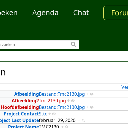
oeken
Agenda
Chat
For
en
Ve
Afbeelding
Bestand:Tmc2130.jpg
+
Afbeelding2
Tmc2130.jpg
+
Hoofdafbeelding
Bestand:Tmc2130.jpg
+
Project Contact
Sttc
+
oject Last Update
februari 29, 2020
+
Project Name
TMC2130
+