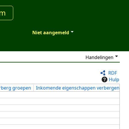
um
Niet aangemeld
Handelingen
RDF
Hulp
rberg groepen
Inkomende eigenschappen verbergen