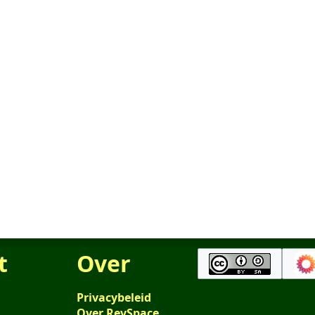
t
Over
Privacybeleid
Over RevSpace