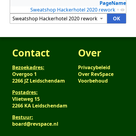
PageName
Sweatshop Hackerhotel 2020 rework
+
Contact
Over
Bezoekadres:
Privacybeleid
Overgoo 1
Over RevSpace
2266 JZ Leidschendam
Voorbehoud
Postadres:
Vlietweg 15
2266 KA Leidschendam
Bestuur:
board@revspace.nl