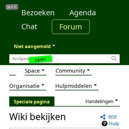
1
n =
Bezoeken
Agenda
Chat
Forum
Niet aangemeld
open
Space
Community
Organisatie
Hulpmiddelen
Handelingen
Speciale pagina
Wiki bekijken
RDF
Hulp