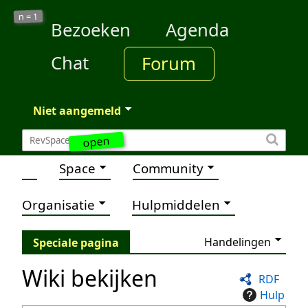
1
n =
Bezoeken
Agenda
Chat
Forum
Niet aangemeld
open
Space
Community
Organisatie
Hulpmiddelen
Handelingen
Speciale pagina
Wiki bekijken
RDF
Hulp