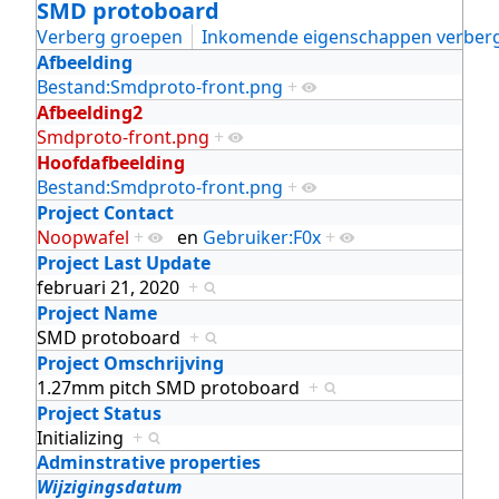
SMD protoboard
Verberg groepen
Inkomende eigenschappen verber
Afbeelding
Bestand:Smdproto-front.png
+
Afbeelding2
Smdproto-front.png
+
Hoofdafbeelding
Bestand:Smdproto-front.png
+
Project Contact
Noopwafel
+
en
Gebruiker:F0x
+
Project Last Update
februari 21, 2020
+
Project Name
SMD protoboard
+
Project Omschrijving
1.27mm pitch SMD protoboard
+
Project Status
Initializing
+
Adminstrative properties
Wijzigingsdatum