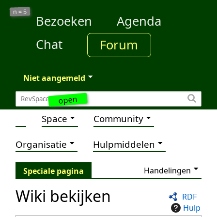
5
n =
Bezoeken
Agenda
Chat
Forum
Niet aangemeld
open
Space
Community
Organisatie
Hulpmiddelen
Handelingen
Speciale pagina
Wiki bekijken
RDF
Hulp