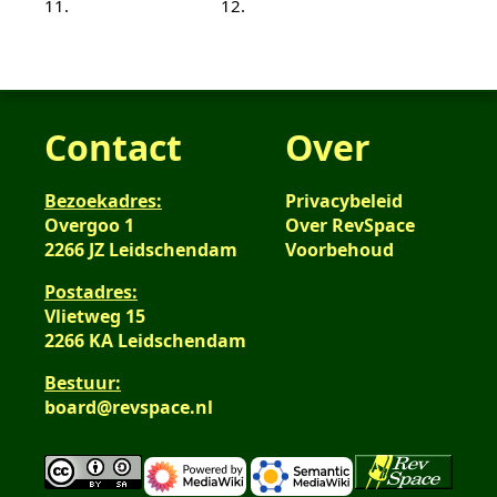
11.
12.
Contact
Over
Bezoekadres:
Privacybeleid
Overgoo 1
Over RevSpace
2266 JZ Leidschendam
Voorbehoud
Postadres:
Vlietweg 15
2266 KA Leidschendam
Bestuur:
board@revspace.nl