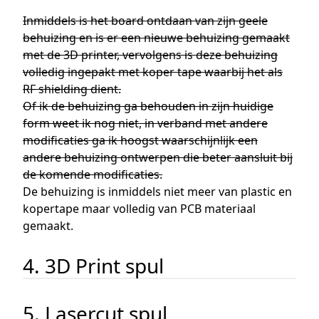
Inmiddels is het board ontdaan van zijn geele
behuizing en is er een nieuwe behuizing gemaakt
met de 3D printer, vervolgens is deze behuizing
volledig ingepakt met koper tape waarbij het als
RF shielding dient.
Of ik de behuizing ga behouden in zijn huidige
form weet ik nog niet, in verband met andere
modificaties ga ik hoogst waarschijnlijk een
andere behuizing ontwerpen die beter aansluit bij
de komende modificaties.
De behuizing is inmiddels niet meer van plastic en
kopertape maar volledig van PCB materiaal
gemaakt.
4. 3D Print spul
5. Lasercut spul