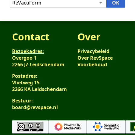
Contact
Over
Bezoekadres:
Privacybeleid
Overgoo 1
Over RevSpace
2266 JZ Leidschendam
Voorbehoud
Postadres:
Vlietweg 15
2266 KA Leidschendam
Bestuur:
board@revspace.nl