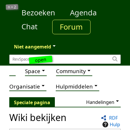
2
n =
Bezoeken
Agenda
Chat
Forum
Niet aangemeld
open
Space
Community
Organisatie
Hulpmiddelen
Handelingen
Speciale pagina
Wiki bekijken
RDF
Hulp