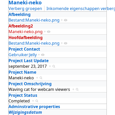
Maneki-neko
Verberg groepen
Inkomende eigenschappen verber
Afbeelding
Bestand:Maneki-neko.png
+
Afbeelding2
Maneki-neko.png
+
Hoofdafbeelding
Bestand:Maneki-neko.png
+
Project Contact
Gebruiker:Jelly
+
Project Last Update
september 23, 2017
+
Project Name
Maneki-neko
+
Project Omschrijving
Waving cat for webcam viewers
+
Project Status
Completed
+
Adminstrative properties
Wijzigingsdatum