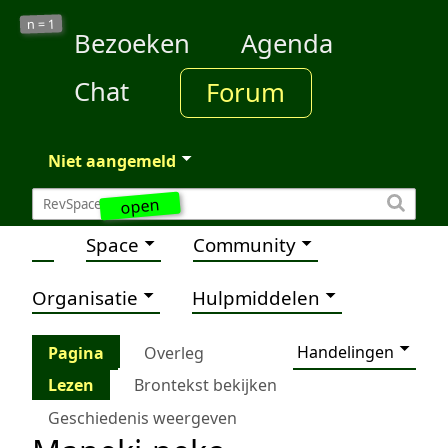
1
n =
Bezoeken
Agenda
Chat
Forum
Niet aangemeld
open
Space
Community
Organisatie
Hulpmiddelen
Handelingen
Pagina
Overleg
Lezen
Brontekst bekijken
Geschiedenis weergeven