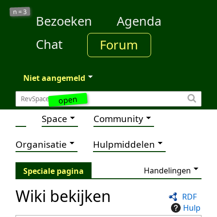
3
n =
Bezoeken
Agenda
Chat
Forum
Niet aangemeld
open
Space
Community
Organisatie
Hulpmiddelen
Handelingen
Speciale pagina
Wiki bekijken
RDF
Hulp