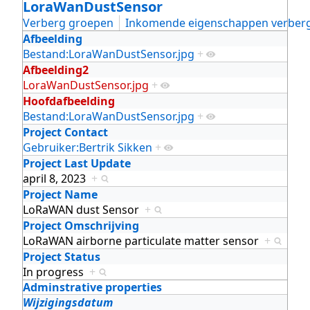
LoraWanDustSensor
Verberg groepen
Inkomende eigenschappen verber
Afbeelding
Bestand:LoraWanDustSensor.jpg
+
Afbeelding2
LoraWanDustSensor.jpg
+
Hoofdafbeelding
Bestand:LoraWanDustSensor.jpg
+
Project Contact
Gebruiker:Bertrik Sikken
+
Project Last Update
april 8, 2023
+
Project Name
LoRaWAN dust Sensor
+
Project Omschrijving
LoRaWAN airborne particulate matter sensor
+
Project Status
In progress
+
Adminstrative properties
Wijzigingsdatum