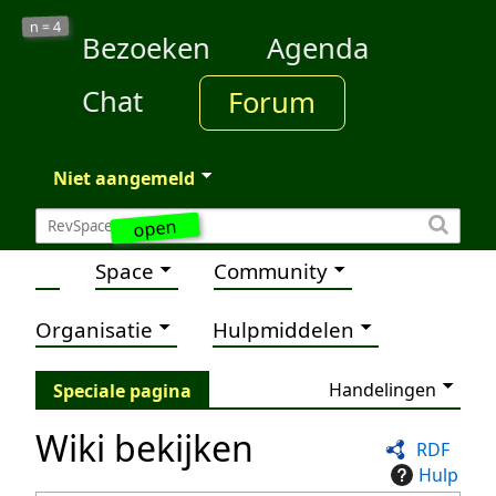
4
n =
Bezoeken
Agenda
Chat
Forum
Niet aangemeld
open
Space
Community
Organisatie
Hulpmiddelen
Handelingen
Speciale pagina
Wiki bekijken
RDF
Hulp