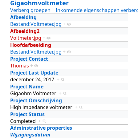
Gigaohmvoltmeter
Verberg groepen
Inkomende eigenschappen verber
Afbeelding
Bestand:Voltmeter.jpg
+
Afbeelding2
Voltmeter.jpg
+
Hoofdafbeelding
Bestand:Voltmeter.jpg
+
Project Contact
Thomas
+
Project Last Update
december 24, 2017
+
Project Name
Gigaohm Voltmeter
+
Project Omschrijving
High impedance voltmeter
+
Project Status
Completed
+
Adminstrative properties
Wijzigingsdatum