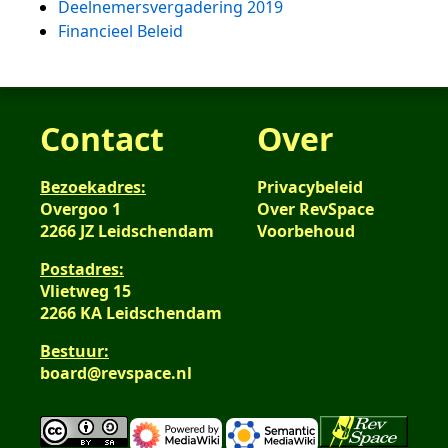
Deelnemersvergadering 2019
Financieel Beleid
Contact
Over
Bezoekadres:
Privacybeleid
Overgoo 1
Over RevSpace
2266 JZ Leidschendam
Voorbehoud
Postadres:
Vlietweg 15
2266 KA Leidschendam
Bestuur:
board@revspace.nl