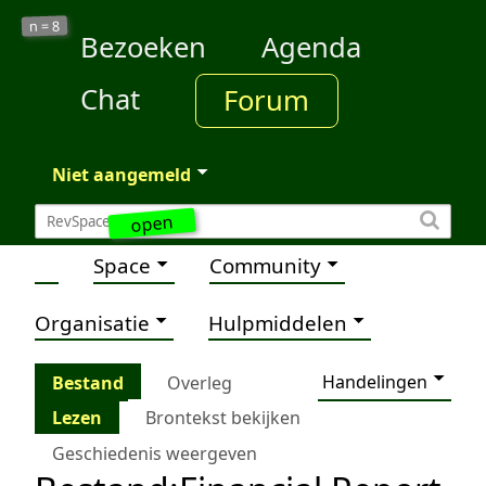
8
n =
Bezoeken
Agenda
Chat
Forum
Niet aangemeld
open
Space
Community
Organisatie
Hulpmiddelen
Handelingen
Bestand
Overleg
Lezen
Brontekst bekijken
Geschiedenis weergeven