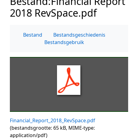
Bestand
:
Financial Report
2018 RevSpace.pdf
Bestand
Bestandsgeschiedenis
Bestandsgebruik
Financial_Report_2018_RevSpace.pdf
(bestandsgrootte: 65 kB, MIME-type:
application/pdf
)