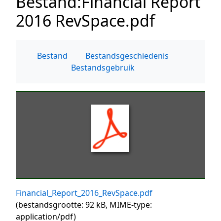
Bestand
:
Financial Report
2016 RevSpace.pdf
Bestand
Bestandsgeschiedenis
Bestandsgebruik
Financial_Report_2016_RevSpace.pdf
(bestandsgrootte: 92 kB, MIME-type:
application/pdf
)