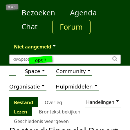
1
n =
Bezoeken
Agenda
Chat
Forum
Niet aangemeld
open
Space
Community
Organisatie
Hulpmiddelen
Handelingen
Bestand
Overleg
Lezen
Brontekst bekijken
Geschiedenis weergeven