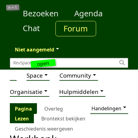
1
n =
Bezoeken
Agenda
Chat
Forum
Niet aangemeld
open
Space
Community
Organisatie
Hulpmiddelen
Handelingen
Pagina
Overleg
Lezen
Brontekst bekijken
Geschiedenis weergeven