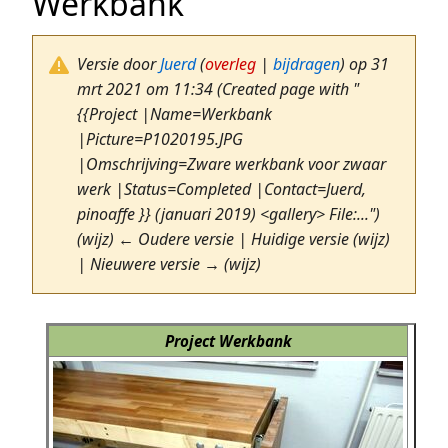
Werkbank
Versie door
Juerd
(
overleg
|
bijdragen
)
op 31
mrt 2021 om 11:34
(Created page with "
{{Project |Name=Werkbank
|Picture=P1020195.JPG
|Omschrijving=Zware werkbank voor zwaar
werk |Status=Completed |Contact=Juerd,
pinoaffe }} (januari 2019) <gallery> File:...")
(wijz) ← Oudere versie | Huidige versie (wijz)
| Nieuwere versie → (wijz)
Project Werkbank