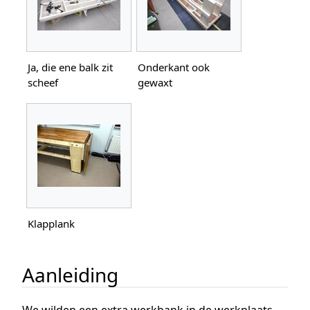
Ja, die ene balk zit
Onderkant ook
scheef
gewaxt
Klapplank
Aanleiding
We wilden een extra werkbank in de werkplaats,