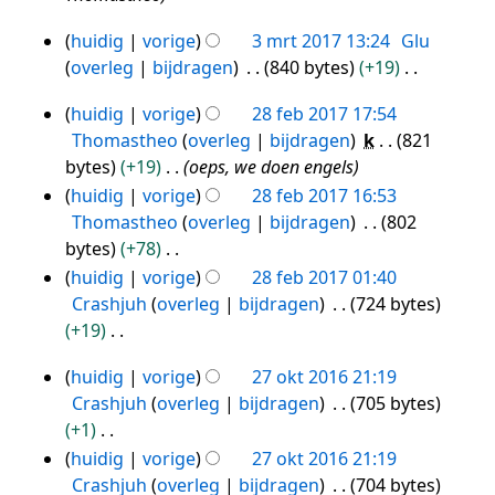
b
s
n
r
n
e
a
g
k
v
huidig
vorige
3 mrt 2017 13:24
Glu
3
w
m
s
i
a
overleg
bijdragen
840 bytes
+19
mrt
e
e
s
n
t
G
2017
r
n
a
g
huidig
vorige
28 feb 2017 17:54
t
e
28
k
v
m
s
Thomastheo
overleg
bijdragen
k
821
i
e
feb
i
a
e
s
bytes
+19
oeps, we doen engels
n
n
2017
n
t
n
a
g
huidig
vorige
28 feb 2017 16:53
b
g
t
v
m
Thomastheo
overleg
bijdragen
802
e
s
i
a
e
bytes
+78
w
s
n
t
n
G
huidig
vorige
28 feb 2017 01:40
e
a
g
t
v
e
Crashjuh
overleg
bijdragen
724 bytes
r
m
i
a
e
+19
k
e
n
t
n
G
i
n
g
huidig
vorige
27 okt 2016 21:19
t
b
e
27
n
v
Crashjuh
overleg
bijdragen
705 bytes
i
e
e
g
okt
a
+1
n
w
n
s
2016
t
G
g
huidig
vorige
27 okt 2016 21:19
e
b
s
t
e
Crashjuh
overleg
bijdragen
704 bytes
r
e
a