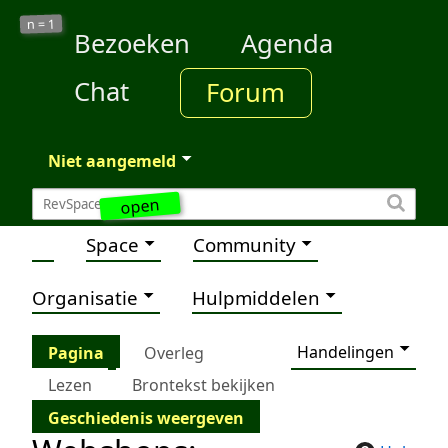
1
n =
Bezoeken
Agenda
Chat
Forum
Niet aangemeld
open
Space
Community
Organisatie
Hulpmiddelen
Handelingen
Pagina
Overleg
Lezen
Brontekst bekijken
Geschiedenis weergeven