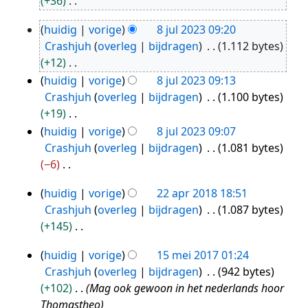
+36
2024
G
huidig
vorige
8 jul 2023 09:20
e
8
Crashjuh
overleg
bijdragen
1.112 bytes
e
jul
+12
n
2023
G
huidig
vorige
8 jul 2023 09:13
b
e
Crashjuh
overleg
bijdragen
1.100 bytes
e
e
+19
w
n
G
huidig
vorige
8 jul 2023 09:07
e
b
e
Crashjuh
overleg
bijdragen
1.081 bytes
r
e
e
−6
k
w
n
G
i
huidig
vorige
22 apr 2018 18:51
e
b
e
22
n
Crashjuh
overleg
bijdragen
1.087 bytes
r
e
e
g
apr
+145
k
w
n
s
2018
G
i
e
b
s
huidig
vorige
15 mei 2017 01:24
e
15
n
r
e
a
Crashjuh
overleg
bijdragen
942 bytes
e
g
mei
k
w
m
+102
Mag ook gewoon in het nederlands hoor
n
s
i
2017
e
e
Thomastheo