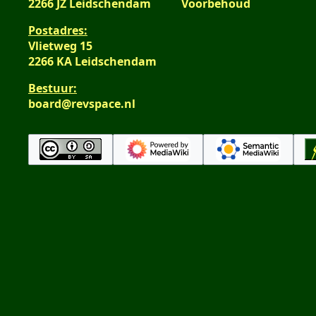
n
2266 JZ Leidschendam
Voorbehoud
t
n
g
Postadres:
t
v
Vlietweg 15
i
a
2266 KA Leidschendam
n
t
g
t
Bestuur:
i
board@revspace.nl
n
g