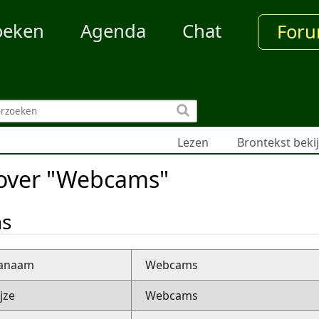
oeken
Agenda
Chat
For
Lezen
Brontekst beki
 over "Webcams"
ns
nanaam
Webcams
jze
Webcams