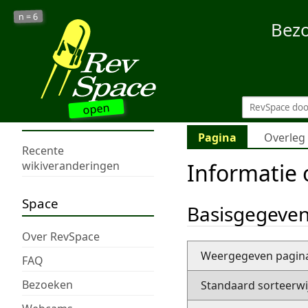
6
n =
Bez
open
Pagina
Overleg
Recente
Informatie
wikiveranderingen
Space
Basisgegeve
Over RevSpace
Weergegeven pagi
FAQ
Bezoeken
Standaard sorteerwi