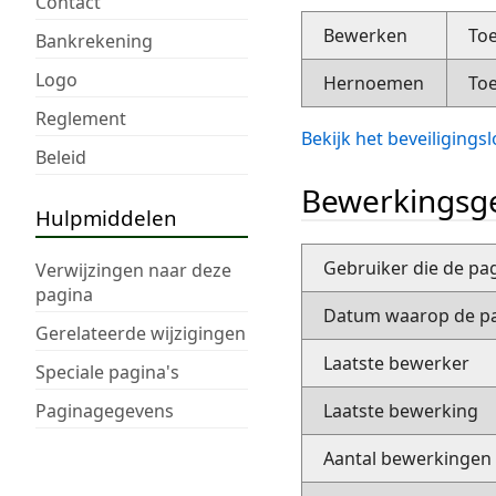
Contact
Bewerken
Toe
Bankrekening
Logo
Hernoemen
Toe
Reglement
Bekijk het beveiliging
Beleid
Bewerkingsge
Hulpmiddelen
Gebruiker die de pa
Verwijzingen naar deze
pagina
Datum waarop de pa
Gerelateerde wijzigingen
Laatste bewerker
Speciale pagina's
Paginagegevens
Laatste bewerking
Aantal bewerkingen