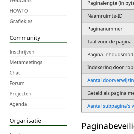
Webcams
Paginalengte (in byt
HOWTO
Naamruimte-ID
Grafiekjes
Paginanummer
Community
Taal voor de pagina
Inschrijven
Pagina-inhoudsmod
Metameetings
Indexering door rob
Chat
Aantal doorverwijzi
Forum
Geteld als pagina m
Projecten
Agenda
Aantal subpagina's 
Organisatie
Paginabeveil