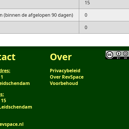
15
 (binnen de afgelopen 90 dagen)
0
0
tact
Over
dres:
Privacybeleid
 1
Over RevSpace
Leidschendam
Voorbehoud
s:
 15
 Leidschendam
evspace.nl