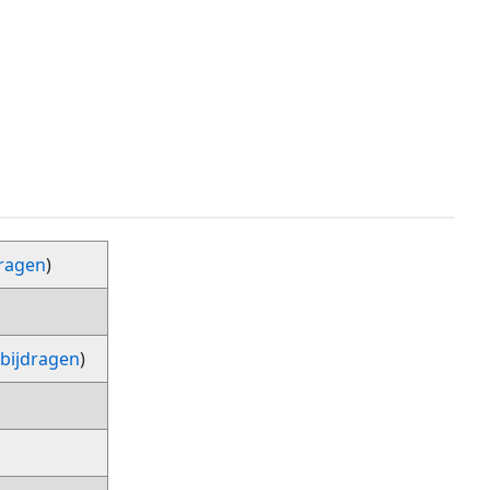
dragen
)
|
bijdragen
)