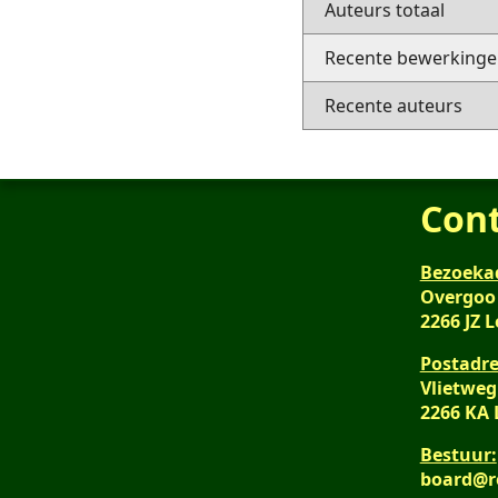
Auteurs totaal
Recente bewerkingen
Recente auteurs
Con
Bezoeka
Overgoo
2266 JZ 
Postadre
Vlietweg
2266 KA
Bestuur:
board@r