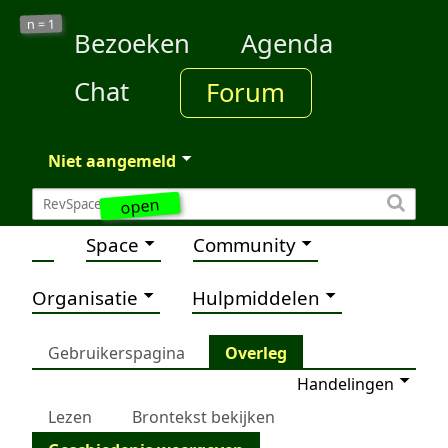
1
n =
Bezoeken
Agenda
Chat
Forum
Niet aangemeld
open
Space
Community
Organisatie
Hulpmiddelen
Gebruikerspagina
Overleg
Handelingen
Lezen
Brontekst bekijken