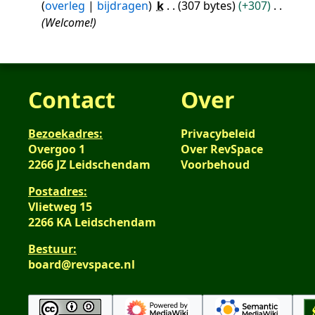
overleg
bijdragen
k
307 bytes
+307
okt
Welcome!
2016
Contact
Over
Bezoekadres:
Privacybeleid
Overgoo 1
Over RevSpace
2266 JZ Leidschendam
Voorbehoud
Postadres:
Vlietweg 15
2266 KA Leidschendam
Bestuur:
board@revspace.nl