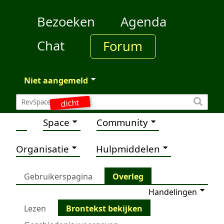
Bezoeken
Agenda
Chat
Forum
Niet aangemeld
dicht
Space
Community
Organisatie
Hulpmiddelen
Gebruikerspagina
Overleg
Handelingen
Lezen
Brontekst bekijken