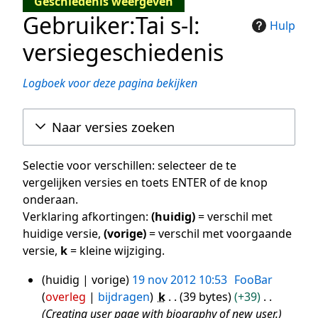
Geschiedenis weergeven
Gebruiker:Tai s-l:
Hulp
versiegeschiedenis
Logboek voor deze pagina bekijken
Naar versies zoeken
Selectie voor verschillen: selecteer de te
vergelijken versies en toets ENTER of de knop
onderaan.
Verklaring afkortingen:
(huidig)
= verschil met
huidige versie,
(vorige)
= verschil met voorgaande
versie,
k
= kleine wijziging.
huidig
vorige
19 nov 2012 10:53
FooBar
19
overleg
bijdragen
k
39 bytes
+39
nov
Creating user page with biography of new user.