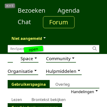
1
n =
Bezoeken
Agenda
Chat
Forum
Niet aangemeld
open
Space
Community
Organisatie
Hulpmiddelen
Gebruikerspagina
Overleg
Handelingen
Lezen
Brontekst bekijken