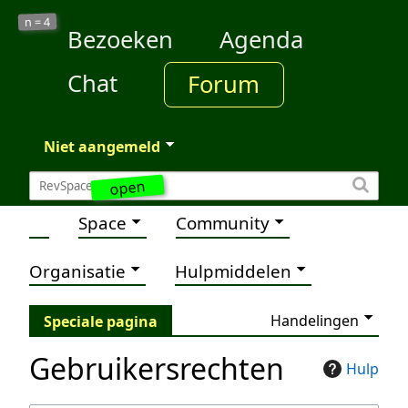
4
n =
Bezoeken
Agenda
Chat
Forum
Niet aangemeld
open
Space
Community
Organisatie
Hulpmiddelen
Handelingen
Speciale pagina
Gebruikersrechten
Hulp