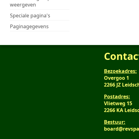
weergeven
Speciale pagina's
Paginagegevens
Contac
Bezoekadres:
Overgoo 1
2266 JZ Leid
Postadres:
Vlietweg 15
2266 KA Leid
Bestuur:
board@revspa