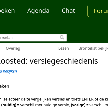
oeken
Agenda
Chat
For
Overleg
Lezen
Brontekst bekij
oosted: versiegeschiedenis
a bekijken
oeken
en: selecteer de te vergelijken versies en toets ENTER of de
:
(huidig)
= verschil met huidige versie,
(vorige)
= verschil 