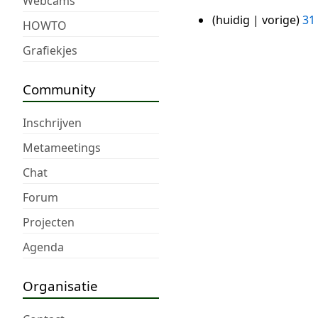
Webcams
huidig
vorige
31
31
HOWTO
mei
Grafiekjes
2016
Community
Inschrijven
Metameetings
Chat
Forum
Projecten
Agenda
Organisatie