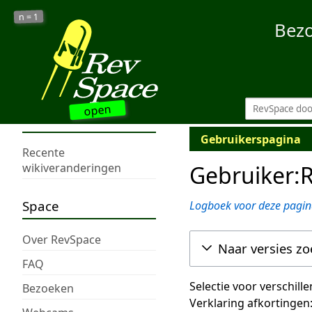
1
n =
Bez
open
Gebruikerspagina
Recente
Gebruiker:R
wikiveranderingen
Space
Logboek voor deze pagin
Over RevSpace
Naar versies z
FAQ
Selectie voor verschill
Bezoeken
Verklaring afkortingen