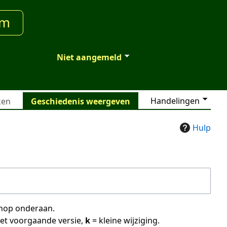
um
Niet aangemeld
Handelingen
ken
Geschiedenis weergeven
Hulp
 knop onderaan.
met voorgaande versie,
k
= kleine wijziging.