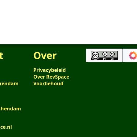
t
Over
Privacybeleid
Over RevSpace
schendam
Voorbehoud
schendam
ce.nl